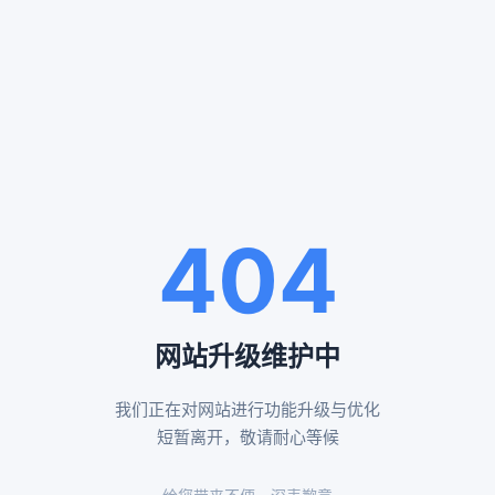
服务案例
SERVICE CASES
通州殡仪服务案例
八宝山殡仪服务案例
404
告别厅布置效果
布置鲜花告别厅展示
网站升级维护中
我们正在对网站进行功能升级与优化
昌平殡仪服务案例
怀柔殡仪服务案例
短暂离开，敬请耐心等候
黄白菊遗体伴花布置
传统形式告别厅布置