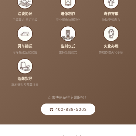
洽谈协议
遗像制作
寿衣穿戴
了解需求 签订协议
专业遗像拍摄制作
协助穿戴寿衣
灵车接送
告别仪式
火化办理
专车接送至殡仪馆
主持告别仪式
协助办理火化手续
落葬指导
墓地选购及落葬指导
点击快速获得专属服务！
☎ 400-838-5063