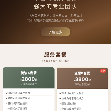
强大的专业团队
人生告别式策划，让生者心安，逝者安息
我们为家属提供高品质贴心的专车接送服务
了解更多
服务套餐
PACKAGE GUIDE
热销
简洁A套餐
温馨B套餐
2800
3800
¥
起
¥
起
不举办告别仪式
不举办告别仪式
协助预定灵车及棺木
协助预定灵车及棺木
协助为逝者穿衣净身
协助为逝者穿衣净身
基础殡葬用品提供
遗像制作服务
办理相关手续指导
全套殡葬用品提供