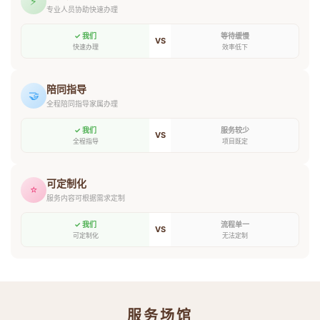
⚡
专业人员协助快速办理
✓ 我们
等待缓慢
VS
快速办理
效率低下
陪同指导
🤝
全程陪同指导家属办理
✓ 我们
服务较少
VS
全程指导
项目既定
可定制化
⭐
服务内容可根据需求定制
✓ 我们
流程单一
VS
可定制化
无法定制
服务场馆