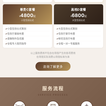
尊贵C套餐
高档D套餐
4800
6800
¥
起
¥
起
小型告别仪式
大型告别仪式
小型告别仪式策划
大型告别仪式策划
告别厅基础布置
告别厅豪华布置
遗像制作及花圈
鲜花告别厅布置
全程专人陪同指导
全程一对一专属服务
以上服务费用不包含在场馆产生的各项费用
在场馆实际消费以场馆标准为准
咨询了解更多
服务流程
SERVICE PROCESS