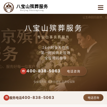
八宝山殡葬服务
Beijing binzangwang
八宝山殡葬服务
专业白事丧葬服务
24小时全天在线
✓
第一时间奔赴现场
✓
全程陪同指导
✓
400-838-5063
☎
电话咨询
专业服务化
收费合理化
品质有保障
400-838-5063
服务电话
☎
电话咨询