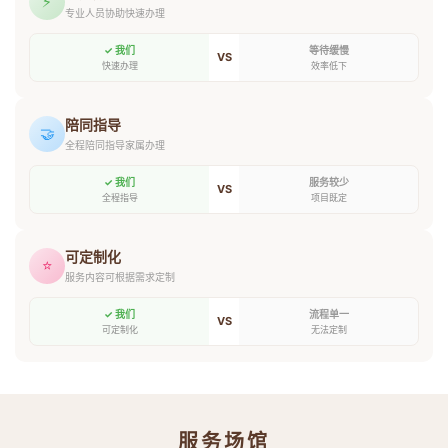
⚡
专业人员协助快速办理
✓ 我们
等待缓慢
VS
快速办理
效率低下
陪同指导
🤝
全程陪同指导家属办理
✓ 我们
服务较少
VS
全程指导
项目既定
可定制化
⭐
服务内容可根据需求定制
✓ 我们
流程单一
VS
可定制化
无法定制
服务场馆