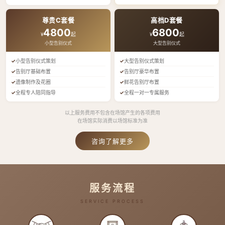
尊贵C套餐
高档D套餐
4800
6800
¥
起
¥
起
小型告别仪式
大型告别仪式
小型告别仪式策划
大型告别仪式策划
告别厅基础布置
告别厅豪华布置
遗像制作及花圈
鲜花告别厅布置
全程专人陪同指导
全程一对一专属服务
以上服务费用不包含在场馆产生的各项费用
在场馆实际消费以场馆标准为准
咨询了解更多
服务流程
SERVICE PROCESS