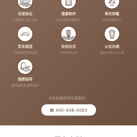
洽谈协议
遗像制作
寿衣穿戴
了解需求 签订协议
专业遗像拍摄制作
协助穿戴寿衣
灵车接送
告别仪式
火化办理
专车接送至殡仪馆
主持告别仪式
协助办理火化手续
落葬指导
墓地选购及落葬指导
点击快速获得专属服务！
☎ 400-838-5063