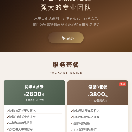
强大的专业团队
人生告别式策划，让生者心安，逝者安息
我们为家属提供高品质贴心的专车接送服务
了解更多
服务套餐
PACKAGE GUIDE
热销
简洁A套餐
温馨B套餐
2800
3800
¥
起
¥
起
不举办告别仪式
不举办告别仪式
协助预定灵车及棺木
协助预定灵车及棺木
协助为逝者穿衣净身
协助为逝者穿衣净身
基础殡葬用品提供
遗像制作服务
办理相关手续指导
全套殡葬用品提供