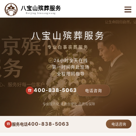
八宝山殡葬服务
Beijing binzangwang
八宝山殡葬服务
专业白事丧葬服务
24小时全天在线
✓
第一时间奔赴现场
✓
全程陪同指导
✓
400-838-5063
☎
电话咨询
专业服务化
收费合理化
品质有保障
400-838-5063
服务电话
☎
电话咨询