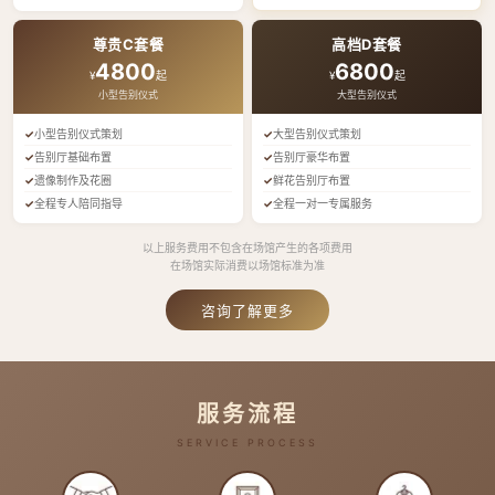
尊贵C套餐
高档D套餐
4800
6800
¥
起
¥
起
小型告别仪式
大型告别仪式
小型告别仪式策划
大型告别仪式策划
告别厅基础布置
告别厅豪华布置
遗像制作及花圈
鲜花告别厅布置
全程专人陪同指导
全程一对一专属服务
以上服务费用不包含在场馆产生的各项费用
在场馆实际消费以场馆标准为准
咨询了解更多
服务流程
SERVICE PROCESS