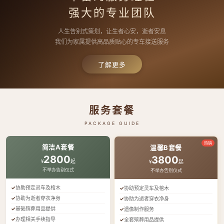
强大的专业团队
人生告别式策划，让生者心安，逝者安息
我们为家属提供高品质贴心的专车接送服务
了解更多
服务套餐
PACKAGE GUIDE
热销
简洁A套餐
温馨B套餐
2800
3800
¥
起
¥
起
不举办告别仪式
不举办告别仪式
协助预定灵车及棺木
协助预定灵车及棺木
协助为逝者穿衣净身
协助为逝者穿衣净身
基础殡葬用品提供
遗像制作服务
办理相关手续指导
全套殡葬用品提供