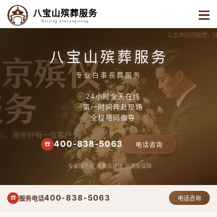
八宝山殡葬服务
Beijing binzangwang
八宝山殡葬服务
专业白事丧葬服务
24小时全天在线
✓
第一时间奔赴现场
✓
全程陪同指导
✓
400-838-5063
☎
电话咨询
专业服务化
收费合理化
品质有保障
400-838-5063
服务电话
☎
电话咨询