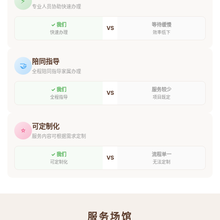
⚡
专业人员协助快速办理
✓ 我们
等待缓慢
VS
快速办理
效率低下
陪同指导
🤝
全程陪同指导家属办理
✓ 我们
服务较少
VS
全程指导
项目既定
可定制化
⭐
服务内容可根据需求定制
✓ 我们
流程单一
VS
可定制化
无法定制
服务场馆