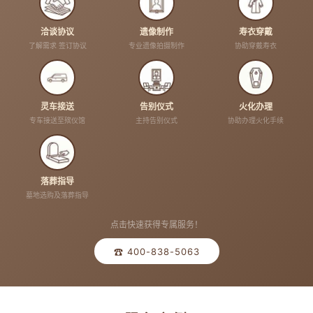
洽谈协议
遗像制作
寿衣穿戴
了解需求 签订协议
专业遗像拍摄制作
协助穿戴寿衣
灵车接送
告别仪式
火化办理
专车接送至殡仪馆
主持告别仪式
协助办理火化手续
落葬指导
墓地选购及落葬指导
点击快速获得专属服务！
☎ 400-838-5063