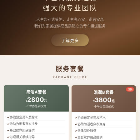
强大的专业团队
人生告别式策划，让生者心安，逝者安息
我们为家属提供高品质贴心的专车接送服务
了解更多
服务套餐
PACKAGE GUIDE
热销
简洁A套餐
温馨B套餐
2800
3800
¥
起
¥
起
不举办告别仪式
不举办告别仪式
协助预定灵车及棺木
协助预定灵车及棺木
协助为逝者穿衣净身
协助为逝者穿衣净身
基础殡葬用品提供
遗像制作服务
办理相关手续指导
全套殡葬用品提供