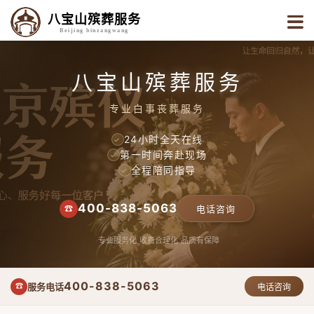
八宝山殡葬服务
Beijing binzangwang
八宝山殡葬服务
专业白事丧葬服务
24小时全天在线
✓
第一时间奔赴现场
✓
全程陪同指导
✓
400-838-5063
☎
电话咨询
专业服务化
收费合理化
品质有保障
400-838-5063
服务电话
☎
电话咨询