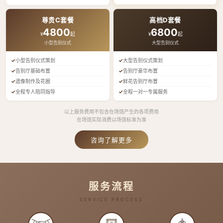
尊贵C套餐
高档D套餐
4800
6800
¥
起
¥
起
小型告别仪式
大型告别仪式
小型告别仪式策划
大型告别仪式策划
告别厅基础布置
告别厅豪华布置
遗像制作及花圈
鲜花告别厅布置
全程专人陪同指导
全程一对一专属服务
以上服务费用不包含在场馆产生的各项费用
在场馆实际消费以场馆标准为准
咨询了解更多
服务流程
SERVICE PROCESS