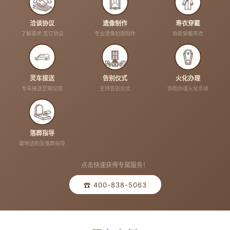
洽谈协议
遗像制作
寿衣穿戴
了解需求 签订协议
专业遗像拍摄制作
协助穿戴寿衣
灵车接送
告别仪式
火化办理
专车接送至殡仪馆
主持告别仪式
协助办理火化手续
落葬指导
墓地选购及落葬指导
点击快速获得专属服务！
☎ 400-838-5063