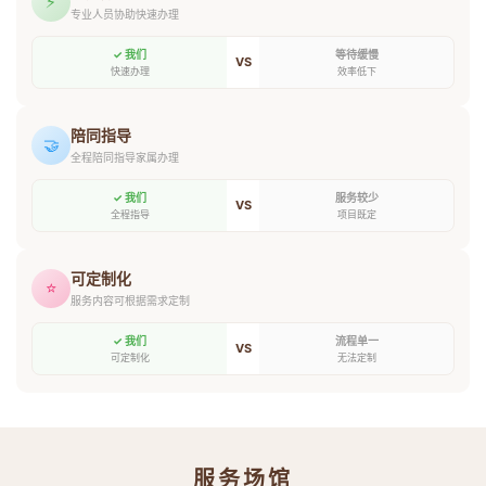
⚡
专业人员协助快速办理
✓ 我们
等待缓慢
VS
快速办理
效率低下
陪同指导
🤝
全程陪同指导家属办理
✓ 我们
服务较少
VS
全程指导
项目既定
可定制化
⭐
服务内容可根据需求定制
✓ 我们
流程单一
VS
可定制化
无法定制
服务场馆