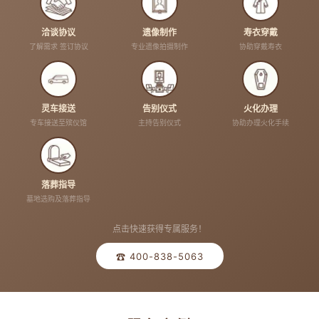
洽谈协议
遗像制作
寿衣穿戴
了解需求 签订协议
专业遗像拍摄制作
协助穿戴寿衣
灵车接送
告别仪式
火化办理
专车接送至殡仪馆
主持告别仪式
协助办理火化手续
落葬指导
墓地选购及落葬指导
点击快速获得专属服务！
☎ 400-838-5063