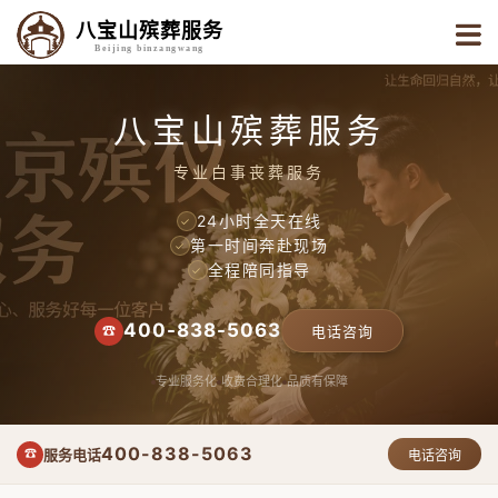
八宝山殡葬服务
Beijing binzangwang
八宝山殡葬服务
专业白事丧葬服务
24小时全天在线
✓
第一时间奔赴现场
✓
全程陪同指导
✓
400-838-5063
☎
电话咨询
专业服务化
收费合理化
品质有保障
400-838-5063
服务电话
☎
电话咨询