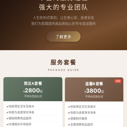
强大的专业团队
人生告别式策划，让生者心安，逝者安息
我们为家属提供高品质贴心的专车接送服务
了解更多
服务套餐
PACKAGE GUIDE
热销
简洁A套餐
温馨B套餐
2800
3800
¥
起
¥
起
不举办告别仪式
不举办告别仪式
协助预定灵车及棺木
协助预定灵车及棺木
协助为逝者穿衣净身
协助为逝者穿衣净身
基础殡葬用品提供
遗像制作服务
办理相关手续指导
全套殡葬用品提供