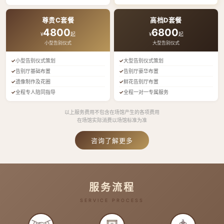
尊贵C套餐
高档D套餐
4800
6800
¥
起
¥
起
小型告别仪式
大型告别仪式
小型告别仪式策划
大型告别仪式策划
告别厅基础布置
告别厅豪华布置
遗像制作及花圈
鲜花告别厅布置
全程专人陪同指导
全程一对一专属服务
以上服务费用不包含在场馆产生的各项费用
在场馆实际消费以场馆标准为准
咨询了解更多
服务流程
SERVICE PROCESS