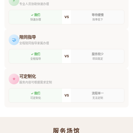
⚡
专业人员协助快速办理
✓ 我们
等待缓慢
VS
快速办理
效率低下
陪同指导
🤝
全程陪同指导家属办理
✓ 我们
服务较少
VS
全程指导
项目既定
可定制化
⭐
服务内容可根据需求定制
✓ 我们
流程单一
VS
可定制化
无法定制
服务场馆