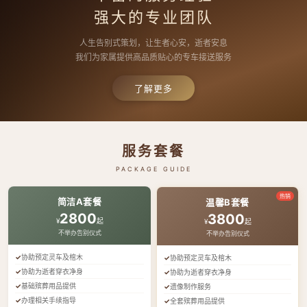
强大的专业团队
人生告别式策划，让生者心安，逝者安息
我们为家属提供高品质贴心的专车接送服务
了解更多
服务套餐
PACKAGE GUIDE
热销
简洁A套餐
温馨B套餐
2800
3800
¥
起
¥
起
不举办告别仪式
不举办告别仪式
协助预定灵车及棺木
协助预定灵车及棺木
协助为逝者穿衣净身
协助为逝者穿衣净身
基础殡葬用品提供
遗像制作服务
办理相关手续指导
全套殡葬用品提供