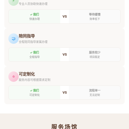
⚡
专业人员协助快速办理
✓ 我们
等待缓慢
VS
快速办理
效率低下
陪同指导
🤝
全程陪同指导家属办理
✓ 我们
服务较少
VS
全程指导
项目既定
可定制化
⭐
服务内容可根据需求定制
✓ 我们
流程单一
VS
可定制化
无法定制
服务场馆