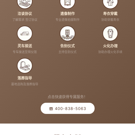
洽谈协议
遗像制作
寿衣穿戴
了解需求 签订协议
专业遗像拍摄制作
协助穿戴寿衣
灵车接送
告别仪式
火化办理
专车接送至殡仪馆
主持告别仪式
协助办理火化手续
落葬指导
墓地选购及落葬指导
点击快速获得专属服务！
☎ 400-838-5063