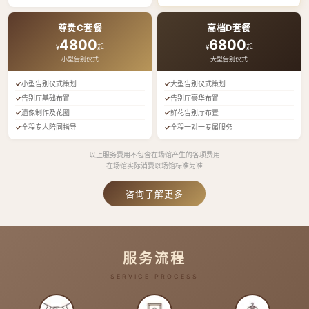
尊贵C套餐
高档D套餐
4800
6800
¥
起
¥
起
小型告别仪式
大型告别仪式
小型告别仪式策划
大型告别仪式策划
告别厅基础布置
告别厅豪华布置
遗像制作及花圈
鲜花告别厅布置
全程专人陪同指导
全程一对一专属服务
以上服务费用不包含在场馆产生的各项费用
在场馆实际消费以场馆标准为准
咨询了解更多
服务流程
SERVICE PROCESS