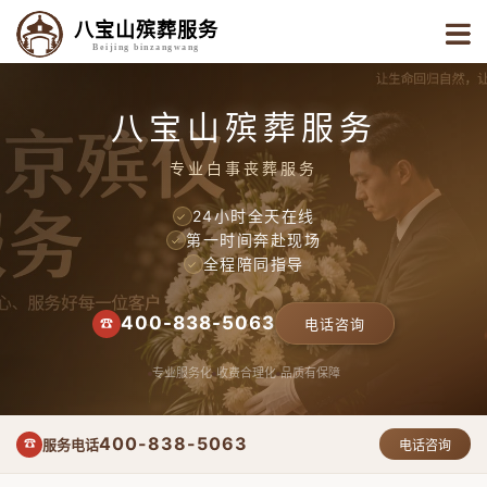
八宝山殡葬服务
Beijing binzangwang
八宝山殡葬服务
专业白事丧葬服务
24小时全天在线
✓
第一时间奔赴现场
✓
全程陪同指导
✓
400-838-5063
☎
电话咨询
专业服务化
收费合理化
品质有保障
400-838-5063
服务电话
☎
电话咨询