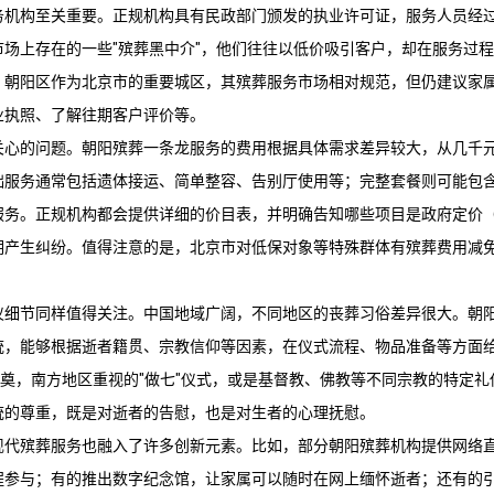
务机构至关重要。正规机构具有民政部门颁发的执业许可证，服务人员经
市场上存在的一些"殡葬黑中介"，他们往往以低价吸引客户，却在服务过
。朝阳区作为北京市的重要城区，其殡葬服务市场相对规范，但仍建议家
业执照、了解往期客户评价等。
关心的问题。
朝阳殡葬一条龙
服务的费用根据具体需求差异较大，从几千
础服务通常包括遗体接运、简单整容、告别厅使用等；完整套餐则可能包
服务。正规机构都会提供详细的价目表，并明确告知哪些项目是政府定价
期产生纠纷。值得注意的是，北京市对低保对象等特殊群体有殡葬费用减
仪细节同样值得关注。中国地域广阔，不同地区的丧葬习俗差异很大。朝
统，能够根据逝者籍贯、宗教信仰等因素，在仪式流程、物品准备等方面
祭奠，南方地区重视的"做七"仪式，或是基督教、佛教等不同宗教的特定
统的尊重，既是对逝者的告慰，也是对生者的心理抚慰。
现代殡葬服务也融入了许多创新元素。比如，部分朝阳殡葬机构提供网络
程参与；有的推出数字纪念馆，让家属可以随时在网上缅怀逝者；还有的