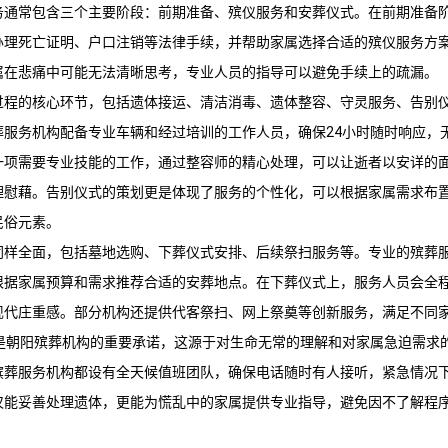
务通常包含三个主要阶段：前期准备、殡仪服务和安葬仪式。在前期准备
办理死亡证明、户口注销等法律手续，并帮助家属选择合适的殡仪服务方
属在悲痛中可能无法清晰思考，专业人员的指导可以避免手续上的疏漏。
过程的核心环节，包括遗体接运、清洁消毒、遗体整容、守灵服务、告别
葬服务
机构配备专业车辆和经过培训的工作人员，确保24小时随时响应，
一项需要专业技能的工作，通过整容师的精心处理，可以让逝者以安详的
理慰藉。告别仪式的策划更是体现了服务的个性化，可以根据家属需求布
民俗元素。
同样全面，包括墓地选购、下葬仪式安排、后续祭扫服务等。专业的殡葬
根据家属预算和需求推荐合适的安葬地点。在下葬仪式上，服务人员会全
现代庄重感。部分机构还提供代客祭扫、网上祭奠等创新服务，满足不同
务是朝阳殡葬机构的重要承诺，这源于对生命无常的理解和对家属急迫需求
葬服务机构都设有全天候值班团队，确保电话随时有人接听，紧急情况下3
仅能妥善处理遗体，更能为慌乱中的家属提供专业指导，避免因不了解程