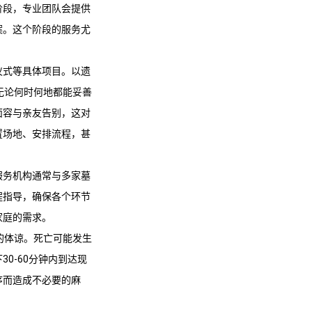
阶段，专业团队会提供
案。这个阶段的服务尤
仪式等具体项目。以遗
无论何时何地都能妥善
面容与亲友告别，这对
置场地、安排流程，甚
服务机构通常与多家墓
程指导，确保各个环节
家庭的需求。
的体谅。死亡可能发生
0-60分钟内到达现
序而造成不必要的麻