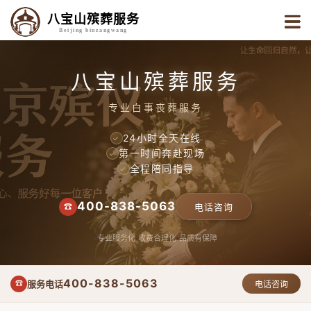
八宝山殡葬服务
Beijing binzangwang
八宝山殡葬服务
专业白事丧葬服务
24小时全天在线
✓
第一时间奔赴现场
✓
全程陪同指导
✓
400-838-5063
☎
电话咨询
专业服务化
收费合理化
品质有保障
400-838-5063
服务电话
☎
电话咨询