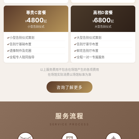
尊贵C套餐
高档D套餐
4800
6800
¥
起
¥
起
小型告别仪式
大型告别仪式
小型告别仪式策划
大型告别仪式策划
告别厅基础布置
告别厅豪华布置
遗像制作及花圈
鲜花告别厅布置
全程专人陪同指导
全程一对一专属服务
以上服务费用不包含在场馆产生的各项费用
在场馆实际消费以场馆标准为准
咨询了解更多
服务流程
SERVICE PROCESS