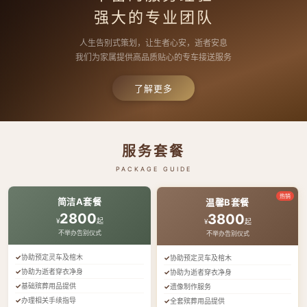
强大的专业团队
人生告别式策划，让生者心安，逝者安息
我们为家属提供高品质贴心的专车接送服务
了解更多
服务套餐
PACKAGE GUIDE
热销
简洁A套餐
温馨B套餐
2800
3800
¥
起
¥
起
不举办告别仪式
不举办告别仪式
协助预定灵车及棺木
协助预定灵车及棺木
协助为逝者穿衣净身
协助为逝者穿衣净身
基础殡葬用品提供
遗像制作服务
办理相关手续指导
全套殡葬用品提供