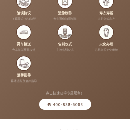
洽谈协议
遗像制作
寿衣穿戴
了解需求 签订协议
专业遗像拍摄制作
协助穿戴寿衣
灵车接送
告别仪式
火化办理
专车接送至殡仪馆
主持告别仪式
协助办理火化手续
落葬指导
墓地选购及落葬指导
点击快速获得专属服务！
☎ 400-838-5063