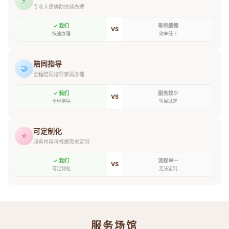
⚡
专业人员协助快速办理
✓ 我们
等待缓慢
VS
快速办理
效率低下
陪同指导
🤝
全程陪同指导家属办理
✓ 我们
服务较少
VS
全程指导
项目既定
可定制化
⭐
服务内容可根据需求定制
✓ 我们
流程单一
VS
可定制化
无法定制
服务场馆