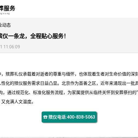
葬服务
angwang
业动态
殡仪一条龙，全程贴心服务！
11:06:09
中，殡葬礼仪承载着对逝者的尊重与缅怀，也体现着生者对生命价值的深
人性化的殡仪服务需求日益凸显。北京作为首善之区，近年来涌现出一批具
构，通过规范化、标准化服务流程，为家属提供从临终关怀到安葬祭扫的"
，又充满人文温度。
☎ 殡仪电话:400-838-5063