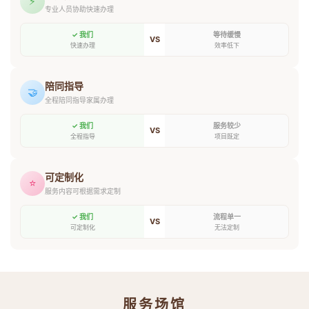
⚡
专业人员协助快速办理
✓ 我们
等待缓慢
VS
快速办理
效率低下
陪同指导
🤝
全程陪同指导家属办理
✓ 我们
服务较少
VS
全程指导
项目既定
可定制化
⭐
服务内容可根据需求定制
✓ 我们
流程单一
VS
可定制化
无法定制
服务场馆