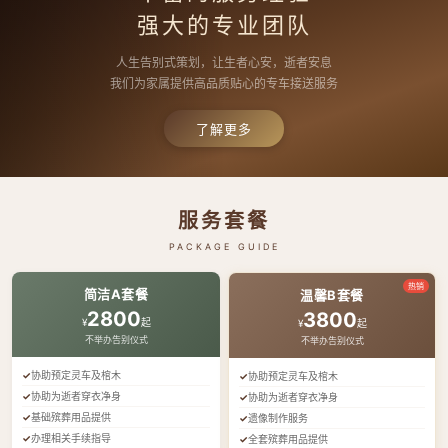
强大的专业团队
人生告别式策划，让生者心安，逝者安息
我们为家属提供高品质贴心的专车接送服务
了解更多
服务套餐
PACKAGE GUIDE
热销
简洁A套餐
温馨B套餐
2800
3800
¥
起
¥
起
不举办告别仪式
不举办告别仪式
协助预定灵车及棺木
协助预定灵车及棺木
协助为逝者穿衣净身
协助为逝者穿衣净身
基础殡葬用品提供
遗像制作服务
办理相关手续指导
全套殡葬用品提供