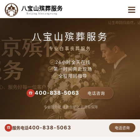
八宝山殡葬服务
Beijing binzangwang
八宝山殡葬服务
专业白事丧葬服务
24小时全天在线
✓
第一时间奔赴现场
✓
全程陪同指导
✓
400-838-5063
☎
电话咨询
专业服务化
收费合理化
品质有保障
400-838-5063
服务电话
☎
电话咨询