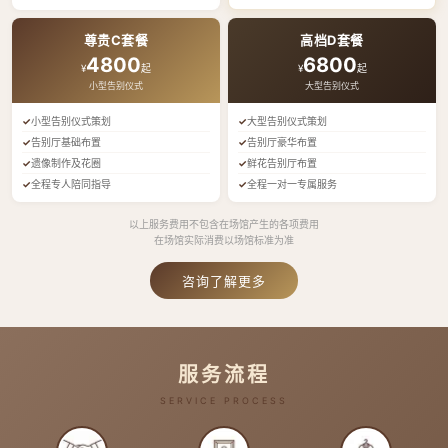
尊贵C套餐
高档D套餐
4800
6800
¥
起
¥
起
小型告别仪式
大型告别仪式
小型告别仪式策划
大型告别仪式策划
告别厅基础布置
告别厅豪华布置
遗像制作及花圈
鲜花告别厅布置
全程专人陪同指导
全程一对一专属服务
以上服务费用不包含在场馆产生的各项费用
在场馆实际消费以场馆标准为准
咨询了解更多
服务流程
SERVICE PROCESS