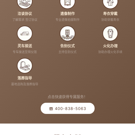
洽谈协议
遗像制作
寿衣穿戴
了解需求 签订协议
专业遗像拍摄制作
协助穿戴寿衣
灵车接送
告别仪式
火化办理
专车接送至殡仪馆
主持告别仪式
协助办理火化手续
落葬指导
墓地选购及落葬指导
点击快速获得专属服务！
☎ 400-838-5063