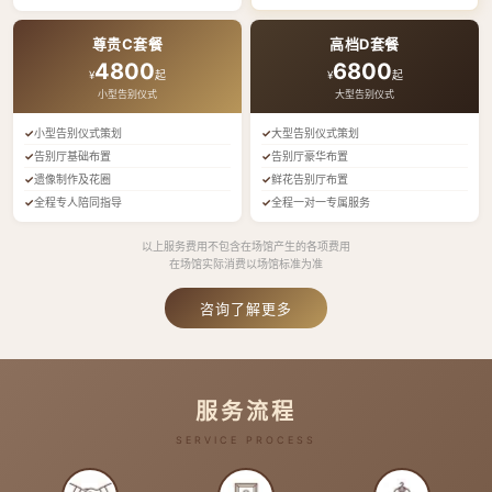
尊贵C套餐
高档D套餐
4800
6800
¥
起
¥
起
小型告别仪式
大型告别仪式
小型告别仪式策划
大型告别仪式策划
告别厅基础布置
告别厅豪华布置
遗像制作及花圈
鲜花告别厅布置
全程专人陪同指导
全程一对一专属服务
以上服务费用不包含在场馆产生的各项费用
在场馆实际消费以场馆标准为准
咨询了解更多
服务流程
SERVICE PROCESS