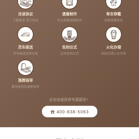
洽谈协议
遗像制作
寿衣穿戴
了解需求 签订协议
专业遗像拍摄制作
协助穿戴寿衣
灵车接送
告别仪式
火化办理
专车接送至殡仪馆
主持告别仪式
协助办理火化手续
落葬指导
墓地选购及落葬指导
点击快速获得专属服务！
☎ 400-838-5063