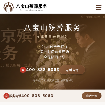
八宝山殡葬服务
Beijing binzangwang
八宝山殡葬服务
专业白事丧葬服务
24小时全天在线
✓
第一时间奔赴现场
✓
全程陪同指导
✓
400-838-5063
☎
电话咨询
专业服务化
收费合理化
品质有保障
400-838-5063
服务电话
☎
电话咨询