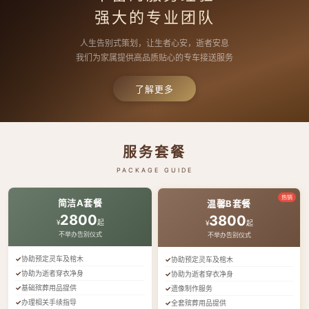
强大的专业团队
人生告别式策划，让生者心安，逝者安息
我们为家属提供高品质贴心的专车接送服务
了解更多
服务套餐
PACKAGE GUIDE
热销
简洁A套餐
温馨B套餐
2800
3800
¥
起
¥
起
不举办告别仪式
不举办告别仪式
协助预定灵车及棺木
协助预定灵车及棺木
协助为逝者穿衣净身
协助为逝者穿衣净身
基础殡葬用品提供
遗像制作服务
办理相关手续指导
全套殡葬用品提供