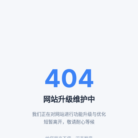
服务案例
SERVICE CASES
通州殡仪服务案例
八宝山殡仪服务案例
404
告别厅布置效果
布置鲜花告别厅展示
网站升级维护中
我们正在对网站进行功能升级与优化
昌平殡仪服务案例
怀柔殡仪服务案例
短暂离开，敬请耐心等候
黄白菊遗体伴花布置
传统形式告别厅布置