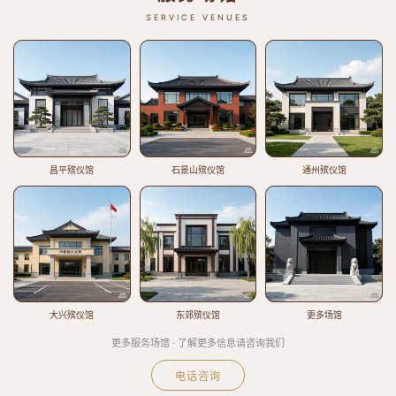
SERVICE VENUES
昌平殡仪馆
石景山殡仪馆
通州殡仪馆
大兴殡仪馆
东郊殡仪馆
更多场馆
更多服务场馆 · 了解更多信息请咨询我们
电话咨询