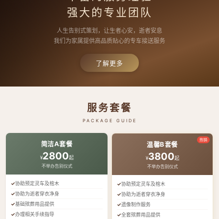
强大的专业团队
人生告别式策划，让生者心安，逝者安息
我们为家属提供高品质贴心的专车接送服务
了解更多
服务套餐
PACKAGE GUIDE
热销
简洁A套餐
温馨B套餐
2800
3800
¥
起
¥
起
不举办告别仪式
不举办告别仪式
协助预定灵车及棺木
协助预定灵车及棺木
协助为逝者穿衣净身
协助为逝者穿衣净身
基础殡葬用品提供
遗像制作服务
办理相关手续指导
全套殡葬用品提供