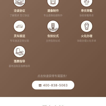
洽谈协议
遗像制作
寿衣穿戴
了解需求 签订协议
专业遗像拍摄制作
协助穿戴寿衣
灵车接送
告别仪式
火化办理
专车接送至殡仪馆
主持告别仪式
协助办理火化手续
落葬指导
墓地选购及落葬指导
点击快速获得专属服务！
☎ 400-838-5063