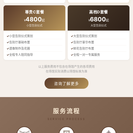
尊贵C套餐
高档D套餐
4800
6800
¥
起
¥
起
小型告别仪式
大型告别仪式
小型告别仪式策划
大型告别仪式策划
告别厅基础布置
告别厅豪华布置
遗像制作及花圈
鲜花告别厅布置
全程专人陪同指导
全程一对一专属服务
以上服务费用不包含在场馆产生的各项费用
在场馆实际消费以场馆标准为准
咨询了解更多
服务流程
SERVICE PROCESS