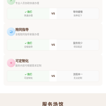
⚡
专业人员协助快速办理
✓ 我们
等待缓慢
VS
快速办理
效率低下
陪同指导
🤝
全程陪同指导家属办理
✓ 我们
服务较少
VS
全程指导
项目既定
可定制化
⭐
服务内容可根据需求定制
✓ 我们
流程单一
VS
可定制化
无法定制
服务场馆