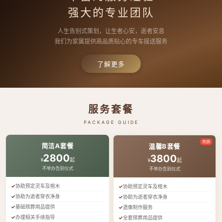
强大的专业团队
人生告别式策划，让生者心安，逝者安息
我们为家属提供高品质贴心的专车接送服务
了解更多
服务套餐
PACKAGE GUIDE
热销
简洁A套餐
温馨B套餐
2800
3800
¥
起
¥
起
不举办告别仪式
不举办告别仪式
协助预定灵车及棺木
协助预定灵车及棺木
协助为逝者穿衣净身
协助为逝者穿衣净身
基础殡葬用品提供
遗像制作服务
办理相关手续指导
全套殡葬用品提供