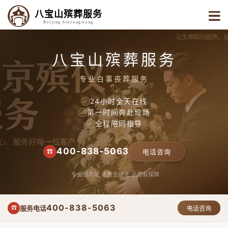
八宝山殡葬服务
Beijing binzangwang
八宝山殡葬服务
专业白事丧葬服务
24小时全天在线
✓
第一时间奔赴现场
✓
全程陪同指导
✓
400-838-5063
☎
电话咨询
专业服务化
收费合理化
品质有保障
400-838-5063
服务电话
☎
电话咨询