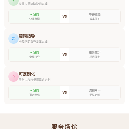
⚡
专业人员协助快速办理
✓ 我们
等待缓慢
VS
快速办理
效率低下
陪同指导
🤝
全程陪同指导家属办理
✓ 我们
服务较少
VS
全程指导
项目既定
可定制化
⭐
服务内容可根据需求定制
✓ 我们
流程单一
VS
可定制化
无法定制
服务场馆