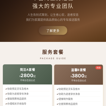
强大的专业团队
人生告别式策划，让生者心安，逝者安息
我们为家属提供高品质贴心的专车接送服务
了解更多
服务套餐
PACKAGE GUIDE
热销
简洁A套餐
温馨B套餐
2800
3800
¥
起
¥
起
不举办告别仪式
不举办告别仪式
协助预定灵车及棺木
协助预定灵车及棺木
协助为逝者穿衣净身
协助为逝者穿衣净身
基础殡葬用品提供
遗像制作服务
办理相关手续指导
全套殡葬用品提供