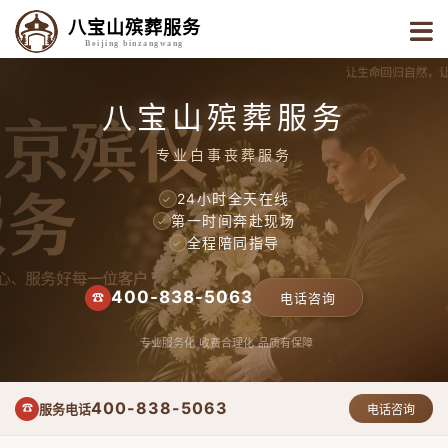
八宝山殡葬服务
Beijing binzangwang
八宝山殡葬服务
专业白事丧葬服务
24小时全天在线
✓
第一时间奔赴现场
✓
全程陪同指导
✓
400-838-5063
☎
电话咨询
专业服务化
收费合理化
品质有保障
400-838-5063
服务电话
☎
电话咨询