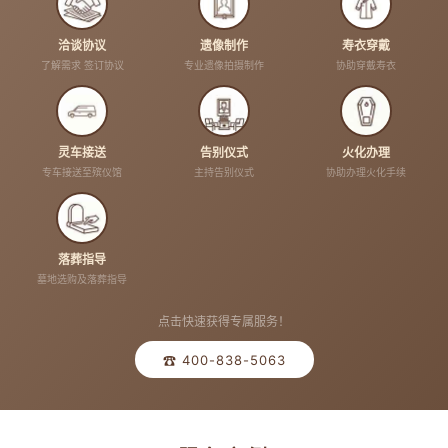
洽谈协议
遗像制作
寿衣穿戴
了解需求 签订协议
专业遗像拍摄制作
协助穿戴寿衣
灵车接送
告别仪式
火化办理
专车接送至殡仪馆
主持告别仪式
协助办理火化手续
落葬指导
墓地选购及落葬指导
点击快速获得专属服务！
☎ 400-838-5063