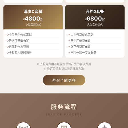
尊贵C套餐
高档D套餐
4800
6800
¥
起
¥
起
小型告别仪式
大型告别仪式
小型告别仪式策划
大型告别仪式策划
告别厅基础布置
告别厅豪华布置
遗像制作及花圈
鲜花告别厅布置
全程专人陪同指导
全程一对一专属服务
以上服务费用不包含在场馆产生的各项费用
在场馆实际消费以场馆标准为准
咨询了解更多
服务流程
SERVICE PROCESS