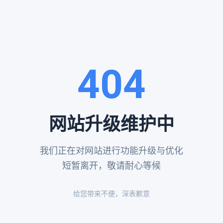
务模式有效缓解了家属在亲人离世时的慌乱无措。
满足多元需求
多元化发展，北京的殡葬服务也呈现出个性化趋势。服务机构通常会提供
西式追思会、生态安葬等不同形式。在具体服务内容上，从寿衣选择、灵
者生前的喜好、信仰以及家属的意愿进行定制。部分机构还提供临终关怀
404
心理调适期。
流程消除行业疑虑
期存在的信息不对称问题，北京多家正规殡葬服务机构都建立了公开透明
网站升级维护中
属可以清楚了解各项服务的具体内容和收费标准，避免隐性消费。一些机构
服务内容和对应价格都清晰列明，让家属能够根据实际需求和经济状况自主
我们正在对网站进行功能升级与优化
短暂离开，敬请耐心等候
领新风尚
文明建设号召，北京殡葬行业积极推广节地生态安葬方式。除了传统的墓
给您带来不便，深表歉意
逐渐被更多家庭接受。部分墓园还推出"互联网+纪念"服务，通过二维码
人的传统，又符合现代都市生活节奏。这些创新举措不仅节约土地资源，