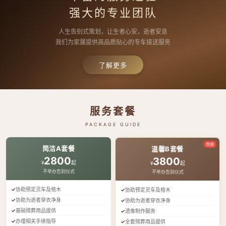
强大的专业团队
人生告别式策划，让生者心安，逝者安息
我们为家属提供高品质贴心的专车接送服务
了解更多
服务套餐
PACKAGE GUIDE
热销
简洁A套餐
温馨B套餐
2800
3800
¥
起
¥
起
不举办告别仪式
不举办告别仪式
协助预定灵车及棺木
协助预定灵车及棺木
协助为逝者穿衣净身
协助为逝者穿衣净身
基础殡葬用品提供
遗像制作服务
办理相关手续指导
全套殡葬用品提供