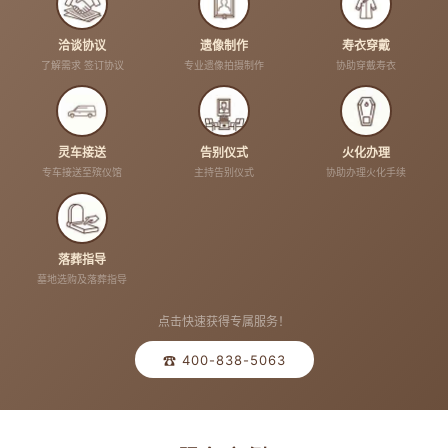
洽谈协议
遗像制作
寿衣穿戴
了解需求 签订协议
专业遗像拍摄制作
协助穿戴寿衣
灵车接送
告别仪式
火化办理
专车接送至殡仪馆
主持告别仪式
协助办理火化手续
落葬指导
墓地选购及落葬指导
点击快速获得专属服务！
☎ 400-838-5063