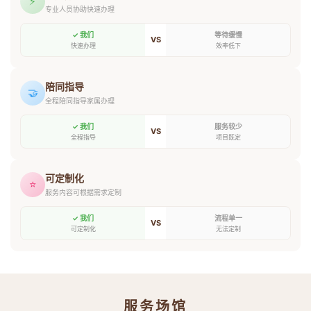
⚡
专业人员协助快速办理
✓ 我们
等待缓慢
VS
快速办理
效率低下
陪同指导
🤝
全程陪同指导家属办理
✓ 我们
服务较少
VS
全程指导
项目既定
可定制化
⭐
服务内容可根据需求定制
✓ 我们
流程单一
VS
可定制化
无法定制
服务场馆