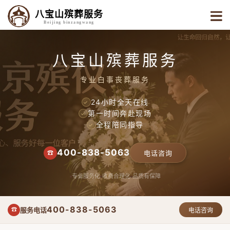
八宝山殡葬服务
Beijing binzangwang
八宝山殡葬服务
专业白事丧葬服务
24小时全天在线
✓
第一时间奔赴现场
✓
全程陪同指导
✓
400-838-5063
☎
电话咨询
专业服务化
收费合理化
品质有保障
400-838-5063
服务电话
☎
电话咨询