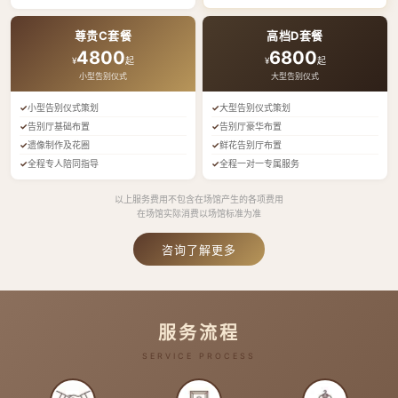
尊贵C套餐
高档D套餐
4800
6800
¥
起
¥
起
小型告别仪式
大型告别仪式
小型告别仪式策划
大型告别仪式策划
告别厅基础布置
告别厅豪华布置
遗像制作及花圈
鲜花告别厅布置
全程专人陪同指导
全程一对一专属服务
以上服务费用不包含在场馆产生的各项费用
在场馆实际消费以场馆标准为准
咨询了解更多
服务流程
SERVICE PROCESS