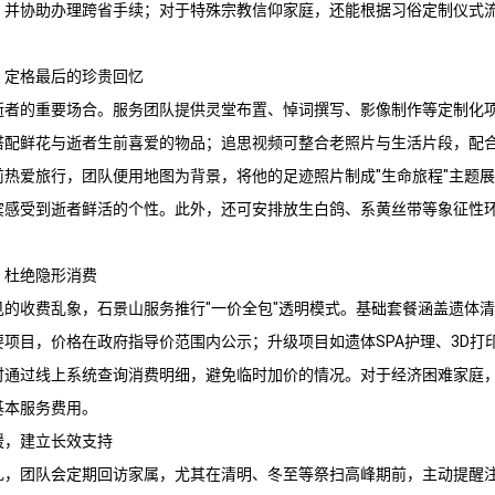
，并协助办理跨省手续；对于特殊宗教信仰家庭，还能根据习俗定制仪式
，定格最后的珍贵回忆
逝者的重要场合。服务团队提供灵堂布置、悼词撰写、影像制作等定制化
搭配鲜花与逝者生前喜爱的物品；追思视频可整合老照片与生活片段，配
前热爱旅行，团队便用地图为背景，将他的足迹照片制成"生命旅程"主题
宾感受到逝者鲜活的个性。此外，还可安排放生白鸽、系黄丝带等象征性
，杜绝隐形消费
见的收费乱象，石景山服务推行"一价全包"透明模式。基础套餐涵盖遗体
项目，价格在政府指导价范围内公示；升级项目如遗体SPA护理、3D打
时通过线上系统查询消费明细，避免临时加价的情况。对于经济困难家庭
基本服务费用。
暖，建立长效支持
礼，团队会定期回访家属，尤其在清明、冬至等祭扫高峰期前，主动提醒