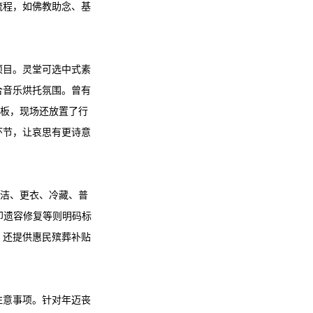
流程，如佛教助念、基
项目。灵堂可选中式素
合音乐烘托氛围。曾有
展板，现场还放置了行
环节，让哀思有更诗意
清洁、更衣、冷藏、普
印遗容修复等则明码标
，还提供惠民殡葬补贴
注意事项。针对年迈丧