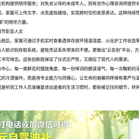
老机构提供陪伴服务；对失去父母的未成年人，则有合作心理咨询师提供
间，家属可上传文字、点亮虚拟蜡烛，实现跨时空的哀思表达。这种持续
斯"的陪伴力量。
细节彰显人文
系统后，家属可通过手机实时查看遗体存放环境温湿度、火化炉工作状态
备人脸识别存取系统，避免凭证丢失带来的不便。更推出"云告别"平台，
区书写悼念。这些创新既保证了仪式庄严性，又顺应了现代人的需求。
务
中心，每一束鲜花的摆放角度、每一份悼词的朗读语气、每一次鞠躬的
式的冷漠操作，而是用专业能力与同理心，让生命的谢幕同样保有尊严与
或是听到工作人员准确复述出逝者的生活习惯时，那些被记住的细节，终