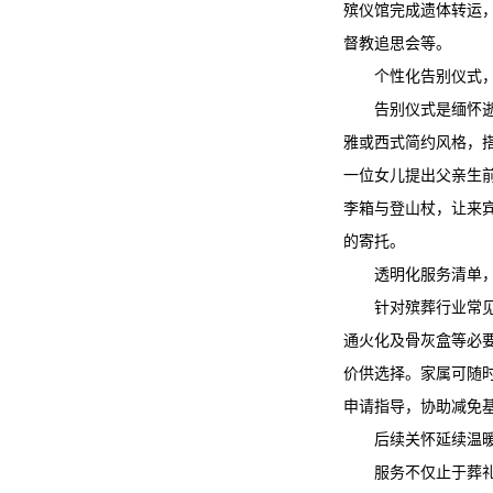
殡仪馆完成遗体转运
督教追思会等。
个性化告别仪式
告别仪式是缅怀
雅或西式简约风格，
一位女儿提出父亲生
李箱与登山杖，让来
的寄托。
透明化服务清单
针对殡葬行业常
通火化及骨灰盒等必要
价供选择。家属可随
申请指导，协助减免
后续关怀延续温
服务不仅止于葬