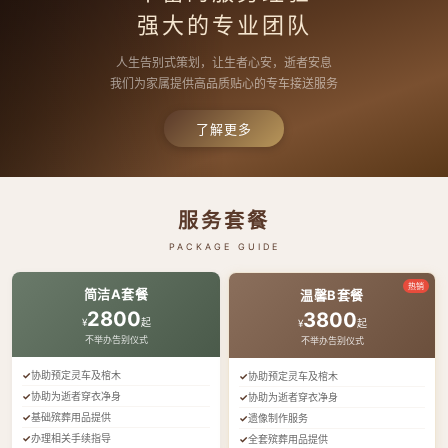
强大的专业团队
人生告别式策划，让生者心安，逝者安息
我们为家属提供高品质贴心的专车接送服务
了解更多
服务套餐
PACKAGE GUIDE
热销
简洁A套餐
温馨B套餐
2800
3800
¥
起
¥
起
不举办告别仪式
不举办告别仪式
协助预定灵车及棺木
协助预定灵车及棺木
协助为逝者穿衣净身
协助为逝者穿衣净身
基础殡葬用品提供
遗像制作服务
办理相关手续指导
全套殡葬用品提供