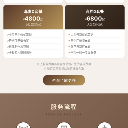
尊贵C套餐
高档D套餐
4800
6800
¥
起
¥
起
小型告别仪式
大型告别仪式
小型告别仪式策划
大型告别仪式策划
告别厅基础布置
告别厅豪华布置
遗像制作及花圈
鲜花告别厅布置
全程专人陪同指导
全程一对一专属服务
以上服务费用不包含在场馆产生的各项费用
在场馆实际消费以场馆标准为准
咨询了解更多
服务流程
SERVICE PROCESS