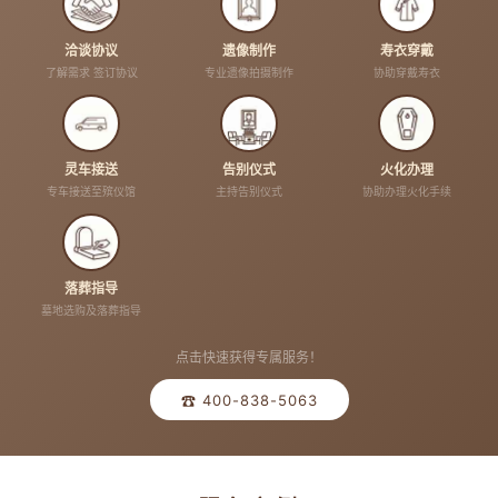
洽谈协议
遗像制作
寿衣穿戴
了解需求 签订协议
专业遗像拍摄制作
协助穿戴寿衣
灵车接送
告别仪式
火化办理
专车接送至殡仪馆
主持告别仪式
协助办理火化手续
落葬指导
墓地选购及落葬指导
点击快速获得专属服务！
☎ 400-838-5063