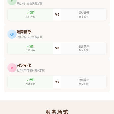
⚡
专业人员协助快速办理
✓ 我们
等待缓慢
VS
快速办理
效率低下
陪同指导
🤝
全程陪同指导家属办理
✓ 我们
服务较少
VS
全程指导
项目既定
可定制化
⭐
服务内容可根据需求定制
✓ 我们
流程单一
VS
可定制化
无法定制
服务场馆