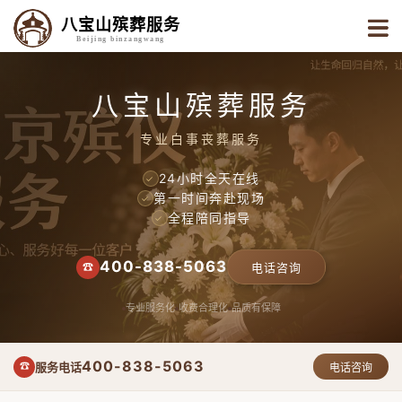
八宝山殡葬服务
Beijing binzangwang
八宝山殡葬服务
专业白事丧葬服务
24小时全天在线
✓
第一时间奔赴现场
✓
全程陪同指导
✓
400-838-5063
☎
电话咨询
专业服务化
收费合理化
品质有保障
400-838-5063
服务电话
☎
电话咨询