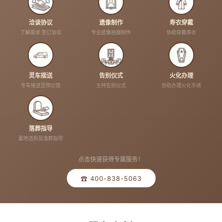
洽谈协议
遗像制作
寿衣穿戴
了解需求 签订协议
专业遗像拍摄制作
协助穿戴寿衣
灵车接送
告别仪式
火化办理
专车接送至殡仪馆
主持告别仪式
协助办理火化手续
落葬指导
墓地选购及落葬指导
点击快速获得专属服务！
☎ 400-838-5063