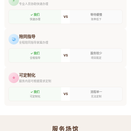
⚡
专业人员协助快速办理
✓ 我们
等待缓慢
VS
快速办理
效率低下
陪同指导
🤝
全程陪同指导家属办理
✓ 我们
服务较少
VS
全程指导
项目既定
可定制化
⭐
服务内容可根据需求定制
✓ 我们
流程单一
VS
可定制化
无法定制
服务场馆