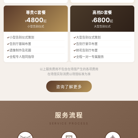
尊贵C套餐
高档D套餐
4800
6800
¥
起
¥
起
小型告别仪式
大型告别仪式
小型告别仪式策划
大型告别仪式策划
告别厅基础布置
告别厅豪华布置
遗像制作及花圈
鲜花告别厅布置
全程专人陪同指导
全程一对一专属服务
以上服务费用不包含在场馆产生的各项费用
在场馆实际消费以场馆标准为准
咨询了解更多
服务流程
SERVICE PROCESS