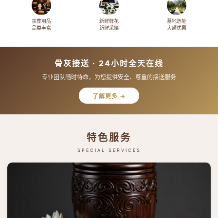
丧葬用品
新鲜鲜花
墓地选址
品类丰富
新鲜采摘
大额优惠
骨灰接送 · 24小时全天在线
专业团队随时待命，为您提供安全、尊重的接送服务
了解更多 →
特色服务
SPECIAL SERVICES