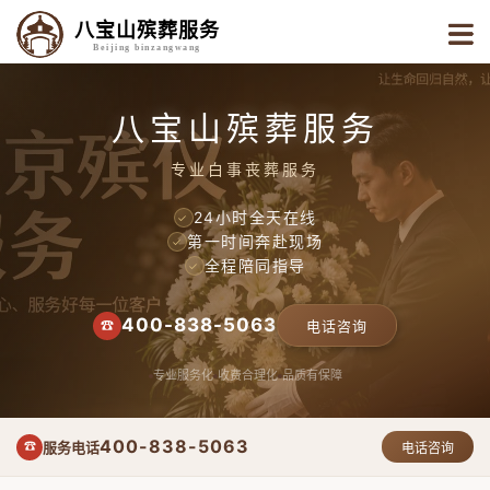
八宝山殡葬服务
Beijing binzangwang
八宝山殡葬服务
专业白事丧葬服务
24小时全天在线
✓
第一时间奔赴现场
✓
全程陪同指导
✓
400-838-5063
☎
电话咨询
专业服务化
收费合理化
品质有保障
400-838-5063
服务电话
☎
电话咨询