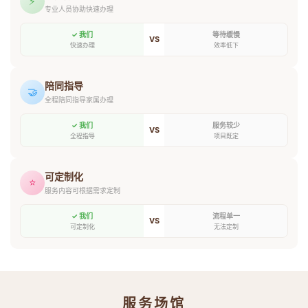
⚡
专业人员协助快速办理
✓ 我们
等待缓慢
VS
快速办理
效率低下
陪同指导
🤝
全程陪同指导家属办理
✓ 我们
服务较少
VS
全程指导
项目既定
可定制化
⭐
服务内容可根据需求定制
✓ 我们
流程单一
VS
可定制化
无法定制
服务场馆