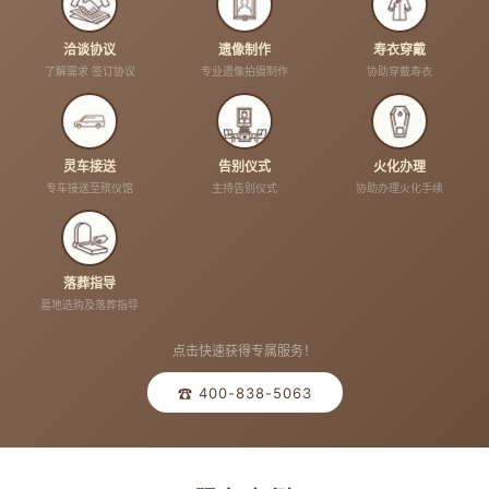
洽谈协议
遗像制作
寿衣穿戴
了解需求 签订协议
专业遗像拍摄制作
协助穿戴寿衣
灵车接送
告别仪式
火化办理
专车接送至殡仪馆
主持告别仪式
协助办理火化手续
落葬指导
墓地选购及落葬指导
点击快速获得专属服务！
☎ 400-838-5063