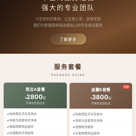
强大的专业团队
人生告别式策划，让生者心安，逝者安息
我们为家属提供高品质贴心的专车接送服务
了解更多
服务套餐
PACKAGE GUIDE
热销
简洁A套餐
温馨B套餐
2800
3800
¥
起
¥
起
不举办告别仪式
不举办告别仪式
协助预定灵车及棺木
协助预定灵车及棺木
协助为逝者穿衣净身
协助为逝者穿衣净身
基础殡葬用品提供
遗像制作服务
办理相关手续指导
全套殡葬用品提供