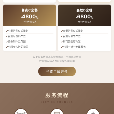
尊贵C套餐
高档D套餐
4800
6800
¥
起
¥
起
小型告别仪式
大型告别仪式
小型告别仪式策划
大型告别仪式策划
告别厅基础布置
告别厅豪华布置
遗像制作及花圈
鲜花告别厅布置
全程专人陪同指导
全程一对一专属服务
以上服务费用不包含在场馆产生的各项费用
在场馆实际消费以场馆标准为准
咨询了解更多
服务流程
SERVICE PROCESS