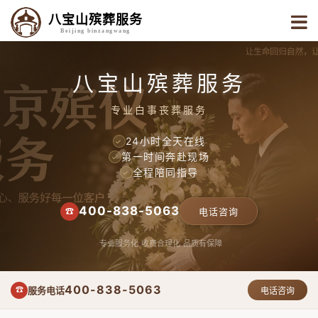
八宝山殡葬服务
Beijing binzangwang
八宝山殡葬服务
专业白事丧葬服务
24小时全天在线
✓
第一时间奔赴现场
✓
全程陪同指导
✓
400-838-5063
☎
电话咨询
专业服务化
收费合理化
品质有保障
400-838-5063
服务电话
☎
电话咨询