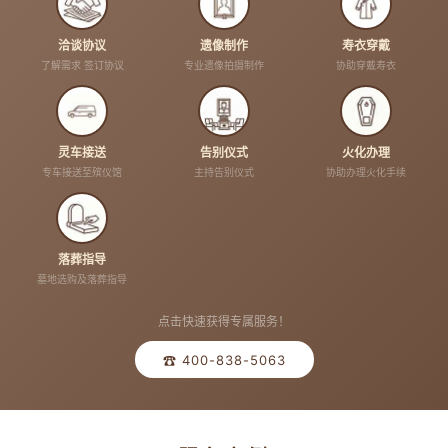
洽谈协议
遗像制作
寿衣穿戴
了解需求 签订协议
专业遗像拍摄制作
协助穿戴寿衣
灵车接送
告别仪式
火化办理
专车接送至殡仪馆
主持告别仪式
协助办理火化手续
落葬指导
墓地选购及落葬指导
点击快速获得专属服务！
☎ 400-838-5063