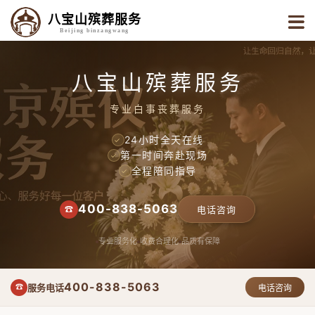
八宝山殡葬服务
Beijing binzangwang
八宝山殡葬服务
专业白事丧葬服务
24小时全天在线
✓
第一时间奔赴现场
✓
全程陪同指导
✓
400-838-5063
☎
电话咨询
专业服务化
收费合理化
品质有保障
400-838-5063
服务电话
☎
电话咨询