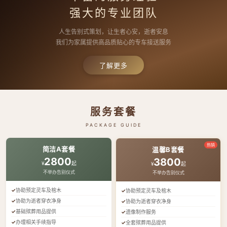
强大的专业团队
人生告别式策划，让生者心安，逝者安息
我们为家属提供高品质贴心的专车接送服务
了解更多
服务套餐
PACKAGE GUIDE
热销
简洁A套餐
温馨B套餐
2800
3800
¥
起
¥
起
不举办告别仪式
不举办告别仪式
协助预定灵车及棺木
协助预定灵车及棺木
协助为逝者穿衣净身
协助为逝者穿衣净身
基础殡葬用品提供
遗像制作服务
办理相关手续指导
全套殡葬用品提供