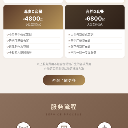
尊贵C套餐
高档D套餐
4800
6800
¥
起
¥
起
小型告别仪式
大型告别仪式
小型告别仪式策划
大型告别仪式策划
告别厅基础布置
告别厅豪华布置
遗像制作及花圈
鲜花告别厅布置
全程专人陪同指导
全程一对一专属服务
以上服务费用不包含在场馆产生的各项费用
在场馆实际消费以场馆标准为准
咨询了解更多
服务流程
SERVICE PROCESS