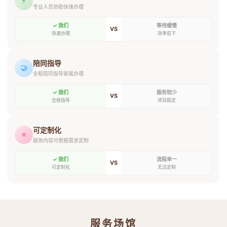
⚡
专业人员协助快速办理
✓ 我们
等待缓慢
VS
快速办理
效率低下
陪同指导
🤝
全程陪同指导家属办理
✓ 我们
服务较少
VS
全程指导
项目既定
可定制化
⭐
服务内容可根据需求定制
✓ 我们
流程单一
VS
可定制化
无法定制
服务场馆