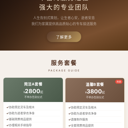
强大的专业团队
人生告别式策划，让生者心安，逝者安息
我们为家属提供高品质贴心的专车接送服务
了解更多
服务套餐
PACKAGE GUIDE
热销
简洁A套餐
温馨B套餐
2800
3800
¥
起
¥
起
不举办告别仪式
不举办告别仪式
协助预定灵车及棺木
协助预定灵车及棺木
协助为逝者穿衣净身
协助为逝者穿衣净身
基础殡葬用品提供
遗像制作服务
办理相关手续指导
全套殡葬用品提供