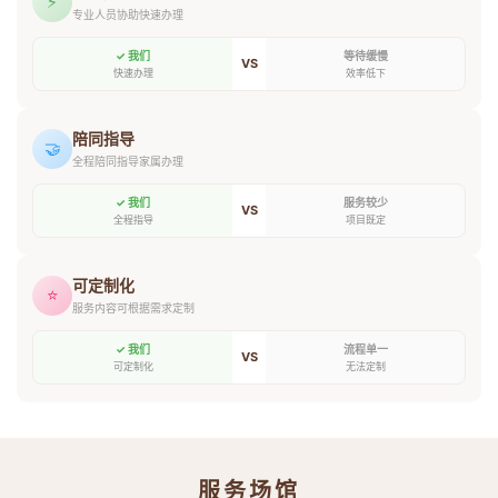
⚡
专业人员协助快速办理
✓ 我们
等待缓慢
VS
快速办理
效率低下
陪同指导
🤝
全程陪同指导家属办理
✓ 我们
服务较少
VS
全程指导
项目既定
可定制化
⭐
服务内容可根据需求定制
✓ 我们
流程单一
VS
可定制化
无法定制
服务场馆