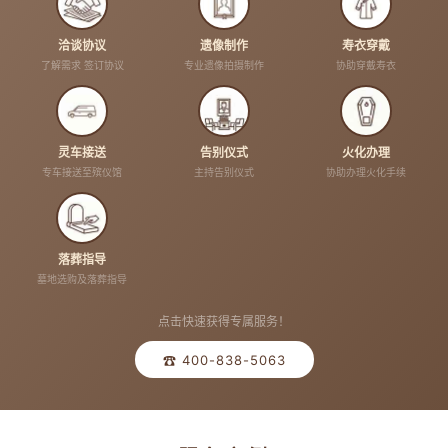
洽谈协议
遗像制作
寿衣穿戴
了解需求 签订协议
专业遗像拍摄制作
协助穿戴寿衣
灵车接送
告别仪式
火化办理
专车接送至殡仪馆
主持告别仪式
协助办理火化手续
落葬指导
墓地选购及落葬指导
点击快速获得专属服务！
☎ 400-838-5063