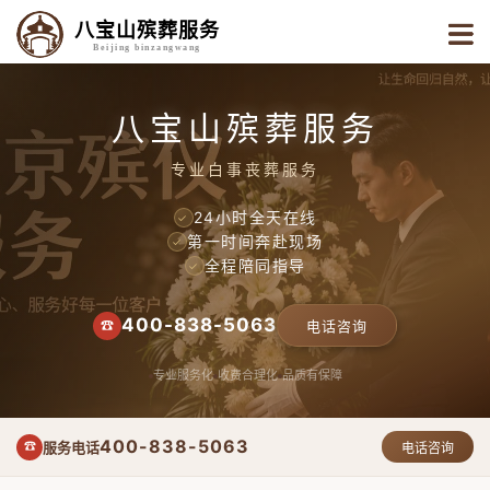
八宝山殡葬服务
Beijing binzangwang
八宝山殡葬服务
专业白事丧葬服务
24小时全天在线
✓
第一时间奔赴现场
✓
全程陪同指导
✓
400-838-5063
☎
电话咨询
专业服务化
收费合理化
品质有保障
400-838-5063
服务电话
☎
电话咨询