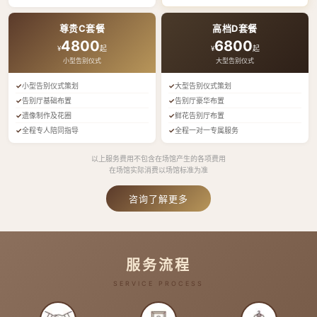
尊贵C套餐
高档D套餐
4800
6800
¥
起
¥
起
小型告别仪式
大型告别仪式
小型告别仪式策划
大型告别仪式策划
告别厅基础布置
告别厅豪华布置
遗像制作及花圈
鲜花告别厅布置
全程专人陪同指导
全程一对一专属服务
以上服务费用不包含在场馆产生的各项费用
在场馆实际消费以场馆标准为准
咨询了解更多
服务流程
SERVICE PROCESS