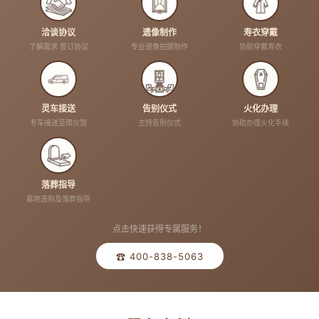
洽谈协议
遗像制作
寿衣穿戴
了解需求 签订协议
专业遗像拍摄制作
协助穿戴寿衣
灵车接送
告别仪式
火化办理
专车接送至殡仪馆
主持告别仪式
协助办理火化手续
落葬指导
墓地选购及落葬指导
点击快速获得专属服务！
☎ 400-838-5063