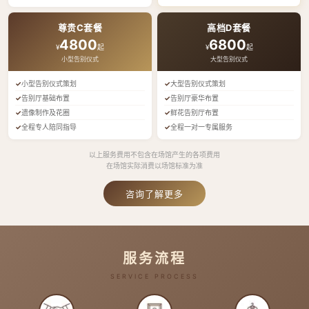
尊贵C套餐
高档D套餐
4800
6800
¥
起
¥
起
小型告别仪式
大型告别仪式
小型告别仪式策划
大型告别仪式策划
告别厅基础布置
告别厅豪华布置
遗像制作及花圈
鲜花告别厅布置
全程专人陪同指导
全程一对一专属服务
以上服务费用不包含在场馆产生的各项费用
在场馆实际消费以场馆标准为准
咨询了解更多
服务流程
SERVICE PROCESS