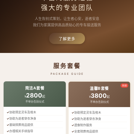
强大的专业团队
人生告别式策划，让生者心安，逝者安息
我们为家属提供高品质贴心的专车接送服务
了解更多
服务套餐
PACKAGE GUIDE
热销
简洁A套餐
温馨B套餐
2800
3800
¥
起
¥
起
不举办告别仪式
不举办告别仪式
协助预定灵车及棺木
协助预定灵车及棺木
协助为逝者穿衣净身
协助为逝者穿衣净身
基础殡葬用品提供
遗像制作服务
办理相关手续指导
全套殡葬用品提供