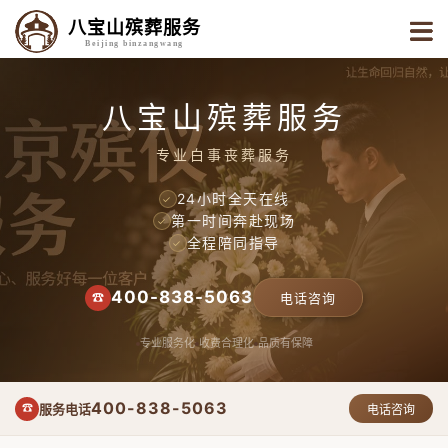
八宝山殡葬服务
Beijing binzangwang
八宝山殡葬服务
专业白事丧葬服务
24小时全天在线
✓
第一时间奔赴现场
✓
全程陪同指导
✓
400-838-5063
☎
电话咨询
专业服务化
收费合理化
品质有保障
400-838-5063
服务电话
☎
电话咨询