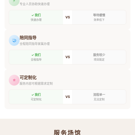
⚡
专业人员协助快速办理
✓ 我们
等待缓慢
VS
快速办理
效率低下
陪同指导
🤝
全程陪同指导家属办理
✓ 我们
服务较少
VS
全程指导
项目既定
可定制化
⭐
服务内容可根据需求定制
✓ 我们
流程单一
VS
可定制化
无法定制
服务场馆