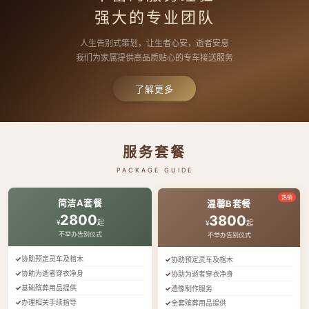
强大的专业团队
人生告别式策划，让生者心安，逝者安息
我们为家属提供高品质贴心的专车接送服务
了解更多
服务套餐
PACKAGE GUIDE
热销
简洁A套餐
温馨B套餐
2800
3800
¥
起
¥
起
不举办告别仪式
不举办告别仪式
协助预定灵车及棺木
协助预定灵车及棺木
协助为逝者穿衣净身
协助为逝者穿衣净身
基础殡葬用品提供
遗像制作服务
办理相关手续指导
全套殡葬用品提供