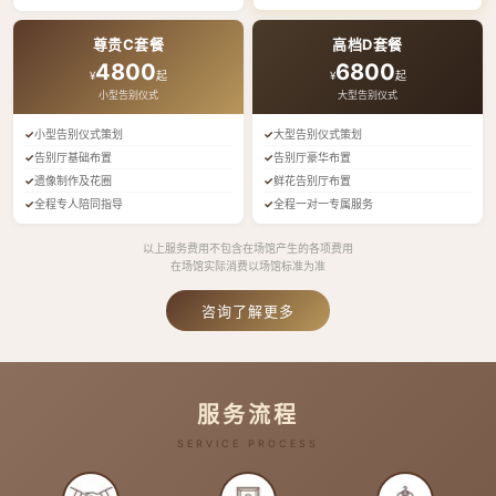
尊贵C套餐
高档D套餐
4800
6800
¥
起
¥
起
小型告别仪式
大型告别仪式
小型告别仪式策划
大型告别仪式策划
告别厅基础布置
告别厅豪华布置
遗像制作及花圈
鲜花告别厅布置
全程专人陪同指导
全程一对一专属服务
以上服务费用不包含在场馆产生的各项费用
在场馆实际消费以场馆标准为准
咨询了解更多
服务流程
SERVICE PROCESS