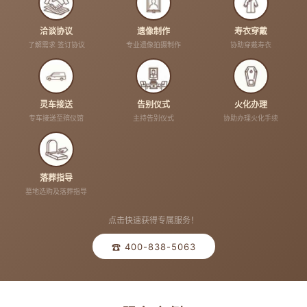
洽谈协议
遗像制作
寿衣穿戴
了解需求 签订协议
专业遗像拍摄制作
协助穿戴寿衣
灵车接送
告别仪式
火化办理
专车接送至殡仪馆
主持告别仪式
协助办理火化手续
落葬指导
墓地选购及落葬指导
点击快速获得专属服务！
☎ 400-838-5063