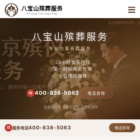
八宝山殡葬服务
Beijing binzangwang
八宝山殡葬服务
专业白事丧葬服务
24小时全天在线
✓
第一时间奔赴现场
✓
全程陪同指导
✓
400-838-5063
☎
电话咨询
专业服务化
收费合理化
品质有保障
400-838-5063
服务电话
☎
电话咨询