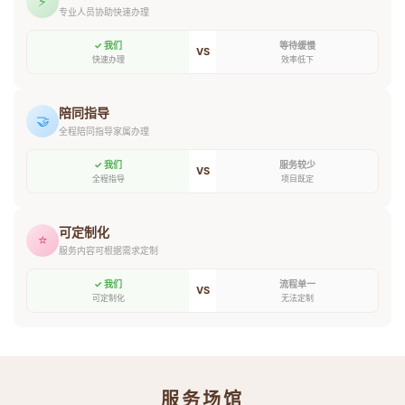
⚡
专业人员协助快速办理
✓ 我们
等待缓慢
VS
快速办理
效率低下
陪同指导
🤝
全程陪同指导家属办理
✓ 我们
服务较少
VS
全程指导
项目既定
可定制化
⭐
服务内容可根据需求定制
✓ 我们
流程单一
VS
可定制化
无法定制
服务场馆