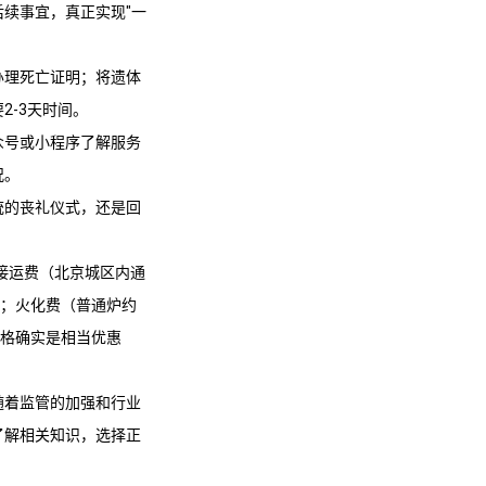
续事宜，真正实现"一
办理死亡证明；将遗体
-3天时间。
众号或小程序了解服务
况。
统的丧礼仪式，还是回
接运费（北京城区内通
次）；火化费（普通炉约
价格确实是相当优惠
随着监管的加强和行业
了解相关知识，选择正