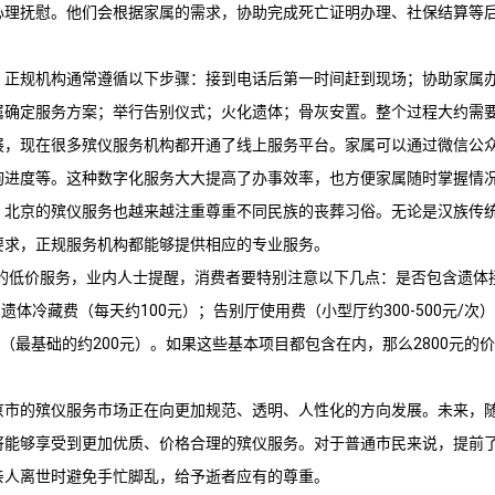
心理抚慰。他们会根据家属的需求，协助完成死亡证明办理、社保结算等后
，正规机构通常遵循以下步骤：接到电话后第一时间赶到现场；协助家属
确定服务方案；举行告别仪式；火化遗体；骨灰安置。整个过程大约需要2
展，现在很多殡仪服务机构都开通了线上服务平台。家属可以通过微信公
询进度等。这种数字化服务大大提高了办事效率，也方便家属随时掌握情
，北京的殡仪服务也越来越注重尊重不同民族的丧葬习俗。无论是汉族传
要求，正规服务机构都能够提供相应的专业服务。
这样的低价服务，业内人士提醒，消费者要特别注意以下几点：是否包含遗体
）；遗体冷藏费（每天约100元）；告别厅使用费（小型厅约300-500元/
用（最基础的约200元）。如果这些基本项目都包含在内，那么2800元的
京市的殡仪服务市场正在向更加规范、透明、人性化的方向发展。未来，
将能够享受到更加优质、价格合理的殡仪服务。对于普通市民来说，提前
亲人离世时避免手忙脚乱，给予逝者应有的尊重。