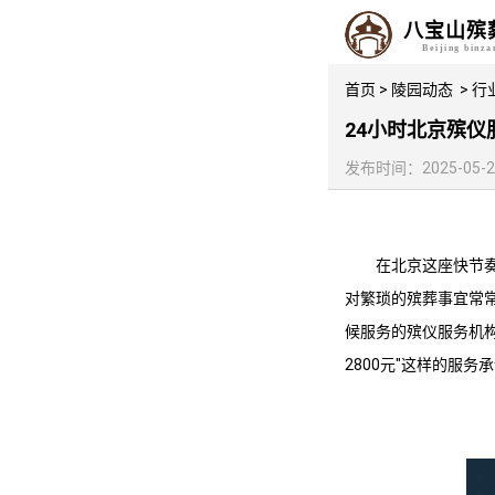
八宝山殡
Beijing binz
首页
>
陵园动态
>
行
24小时北京殡仪
发布时间：2025-05-23 
在北京这座快节
对繁琐的殡葬事宜常
候服务的殡仪服务机构
2800元"这样的服