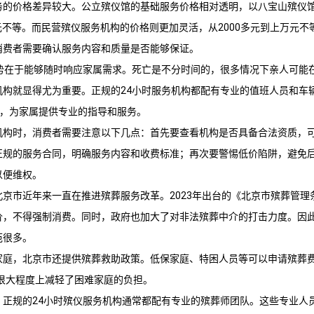
务的价格差异较大。公立殡仪馆的基础服务价格相对透明，以
八宝山殡仪
00元不等。而民营殡仪服务机构的价格则更加灵活，从2000多元到上万元不
消费者需要确认服务内容和质量是否能够保证。
优势在于能够随时响应家属需求。死亡是不分时间的，很多情况下亲人可能
机构就显得尤为重要。正规的24小时服务机构都配有专业的值班人员和车
现场，为家属提供专业的指导和服务。
机构时，消费者需要注意以下几点：首先要查看机构是否具备合法资质，
正规的服务合同，明确服务内容和收费标准；再次要警惕低价陷阱，避免
以便维权。
北京市近年来一直在推进殡葬服务改革。2023年出台的《北京市殡葬管理
价，不得强制消费。同时，政府也加大了对非法殡葬中介的打击力度。因
范很多。
家庭，北京市还提供殡葬救助政策。低保家庭、特困人员等可以申请殡葬
在很大程度上减轻了困难家庭的负担。
，正规的24小时殡仪服务机构通常都配有专业的殡葬师团队。这些专业人