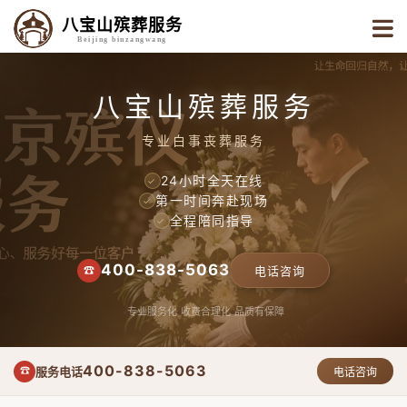
八宝山殡葬服务
Beijing binzangwang
八宝山殡葬服务
专业白事丧葬服务
24小时全天在线
✓
第一时间奔赴现场
✓
全程陪同指导
✓
400-838-5063
☎
电话咨询
专业服务化
收费合理化
品质有保障
400-838-5063
服务电话
☎
电话咨询