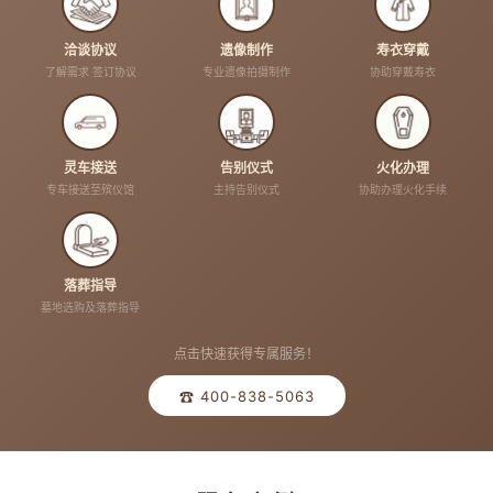
洽谈协议
遗像制作
寿衣穿戴
了解需求 签订协议
专业遗像拍摄制作
协助穿戴寿衣
灵车接送
告别仪式
火化办理
专车接送至殡仪馆
主持告别仪式
协助办理火化手续
落葬指导
墓地选购及落葬指导
点击快速获得专属服务！
☎ 400-838-5063