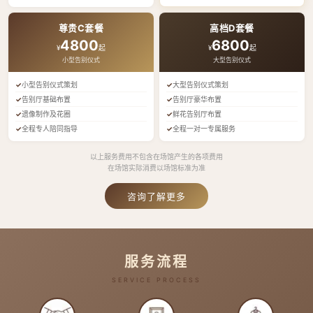
尊贵C套餐
高档D套餐
4800
6800
¥
起
¥
起
小型告别仪式
大型告别仪式
小型告别仪式策划
大型告别仪式策划
告别厅基础布置
告别厅豪华布置
遗像制作及花圈
鲜花告别厅布置
全程专人陪同指导
全程一对一专属服务
以上服务费用不包含在场馆产生的各项费用
在场馆实际消费以场馆标准为准
咨询了解更多
服务流程
SERVICE PROCESS