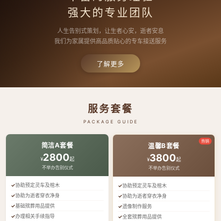
强大的专业团队
人生告别式策划，让生者心安，逝者安息
我们为家属提供高品质贴心的专车接送服务
了解更多
服务套餐
PACKAGE GUIDE
热销
简洁A套餐
温馨B套餐
2800
3800
¥
起
¥
起
不举办告别仪式
不举办告别仪式
协助预定灵车及棺木
协助预定灵车及棺木
协助为逝者穿衣净身
协助为逝者穿衣净身
基础殡葬用品提供
遗像制作服务
办理相关手续指导
全套殡葬用品提供