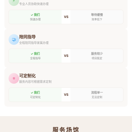
⚡
专业人员协助快速办理
✓ 我们
等待缓慢
VS
快速办理
效率低下
陪同指导
🤝
全程陪同指导家属办理
✓ 我们
服务较少
VS
全程指导
项目既定
可定制化
⭐
服务内容可根据需求定制
✓ 我们
流程单一
VS
可定制化
无法定制
服务场馆