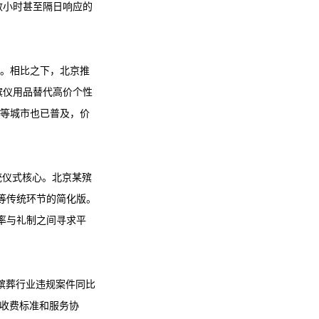
数小时甚至隔日响应的
负。相比之下，北京推
殡仪用品替代高价个性
州等城市也已普及，价
统仪式核心。北京某殡
"等传统环节的简化版。
效率与礼制之间寻求平
殡葬行业违规案件同比
、收费标准和服务协