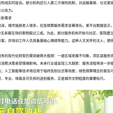
政热线实时投诉。部分机构还引入第三方保险机制，对运输事故、仪式差
业公信力。
生新需求
加深，城市独居老人增多，应急殡葬服务需求显著增长。某平台数据显示
中无亲属在场的案例超过三成。为此，部分服务机构开始与社区、医院建立
接方案，并培训工作人员具备基础心理疏导能力。这种人文关怀的注入，使
服务的现代化转型仍需突破两大瓶颈：一是区域发展不均衡，郊区县服务
致消费决策易受情绪影响。未来行业或呈现三大趋势：服务流程将进一步
给；人工智能等技术将应用于临终告别仪式等场景；绿色殡葬理念的普及
时，专业、体面且可负担的送别服务，正是城市文明程度的重要标尺。