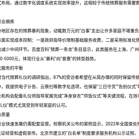
式布局，通过数字化调度系统实现效率提升，这相较于传统殡葬服务需要
行业痼疾
分地区存在的殡葬暴利现象，动辄数万元的"白事"支出让许多家庭不堪重
方面实现成本控制：一是政府指导价限制基础服务收费，二是采用标准化
约减少中间环节。百度百科"殡葬一条龙"条目显示，此类服务在上海、广
0-5000元，体现行业从"暴利"向"普惠"的转型趋势。
化服务的平衡
对当代殡葬礼仪的调研指出，87%的受访者希望在从简办理的同时保留传
，既提供电子讣告、云祭扫等数字化选项，也保留"三日守灵""告别仪式
机构会配备礼仪师指导家属完成"净身穿衣""供饭仪式"等关键流程，在
礼仪"模式尤其受到年轻家庭的认可。
务质量
行业快速发展仍需配套监管。检察机关公布的案例显示，2022年全国查处
无证经营和虚假宣传。北京市建立的"白名单"制度要求服务机构公示证照