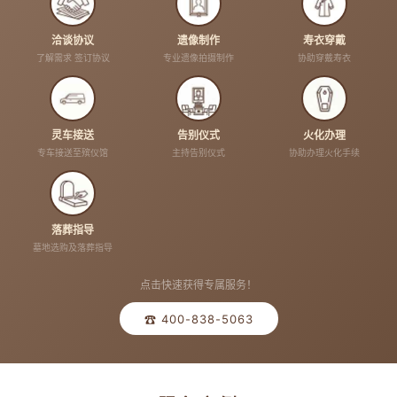
洽谈协议
遗像制作
寿衣穿戴
了解需求 签订协议
专业遗像拍摄制作
协助穿戴寿衣
灵车接送
告别仪式
火化办理
专车接送至殡仪馆
主持告别仪式
协助办理火化手续
落葬指导
墓地选购及落葬指导
点击快速获得专属服务！
☎ 400-838-5063