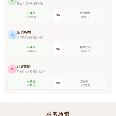
⚡
专业人员协助快速办理
✓ 我们
等待缓慢
VS
快速办理
效率低下
陪同指导
🤝
全程陪同指导家属办理
✓ 我们
服务较少
VS
全程指导
项目既定
可定制化
⭐
服务内容可根据需求定制
✓ 我们
流程单一
VS
可定制化
无法定制
服务场馆