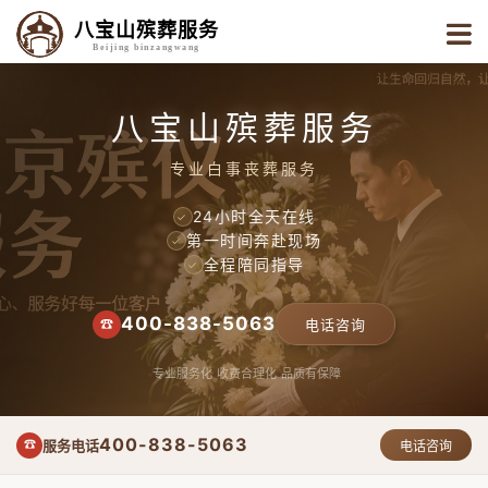
八宝山殡葬服务
Beijing binzangwang
八宝山殡葬服务
专业白事丧葬服务
24小时全天在线
✓
第一时间奔赴现场
✓
全程陪同指导
✓
400-838-5063
☎
电话咨询
专业服务化
收费合理化
品质有保障
400-838-5063
服务电话
☎
电话咨询