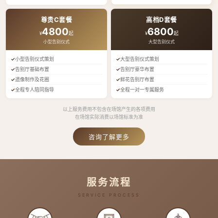
尊贵C套餐
高档D套餐
4800
6800
¥
起
¥
起
小型告别仪式
大型告别仪式
小型告别仪式策划
大型告别仪式策划
告别厅基础布置
告别厅豪华布置
遗像制作及花圈
鲜花告别厅布置
全程专人陪同指导
全程一对一专属服务
以上服务费用不包含在场馆产生的各项费用
在场馆实际消费以场馆标准为准
咨询了解更多
服务流程
SERVICE PROCESS