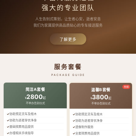
强大的专业团队
人生告别式策划，让生者心安，逝者安息
我们为家属提供高品质贴心的专车接送服务
了解更多
服务套餐
PACKAGE GUIDE
热销
简洁A套餐
温馨B套餐
2800
3800
¥
起
¥
起
不举办告别仪式
不举办告别仪式
协助预定灵车及棺木
协助预定灵车及棺木
协助为逝者穿衣净身
协助为逝者穿衣净身
基础殡葬用品提供
遗像制作服务
办理相关手续指导
全套殡葬用品提供