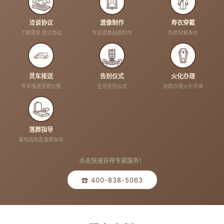
洽谈协议
遗像制作
寿衣穿戴
了解需求 签订协议
专业遗像拍摄制作
协助穿戴寿衣
灵车接送
告别仪式
火化办理
专车接送至殡仪馆
主持告别仪式
协助办理火化手续
落葬指导
墓地选购及落葬指导
点击快速获得专属服务！
☎ 400-838-5063