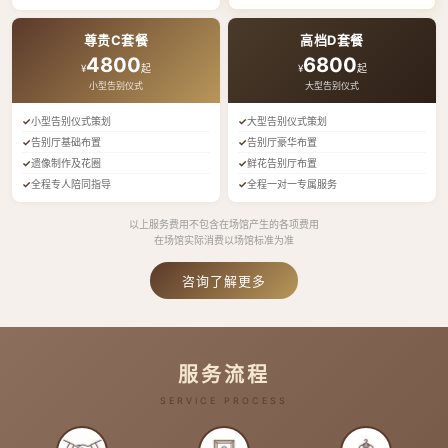
尊贵C套餐
高档D套餐
4800
6800
¥
起
¥
起
小型告别仪式
大型告别仪式
小型告别仪式策划
大型告别仪式策划
告别厅基础布置
告别厅豪华布置
遗像制作及花圈
鲜花告别厅布置
全程专人陪同指导
全程一对一专属服务
以上服务费用不包含在场馆产生的各项费用
在场馆实际消费以场馆标准为准
咨询了解更多
服务流程
SERVICE PROCESS