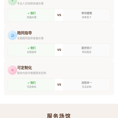
⚡
专业人员协助快速办理
✓ 我们
等待缓慢
VS
快速办理
效率低下
陪同指导
🤝
全程陪同指导家属办理
✓ 我们
服务较少
VS
全程指导
项目既定
可定制化
⭐
服务内容可根据需求定制
✓ 我们
流程单一
VS
可定制化
无法定制
服务场馆