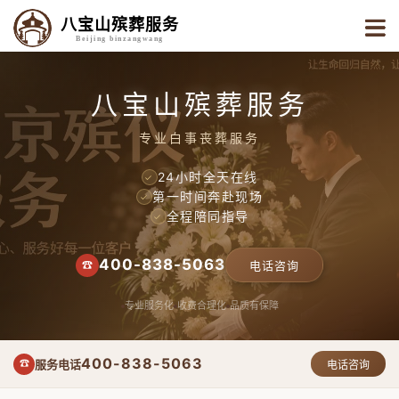
八宝山殡葬服务
Beijing binzangwang
八宝山殡葬服务
专业白事丧葬服务
24小时全天在线
✓
第一时间奔赴现场
✓
全程陪同指导
✓
400-838-5063
☎
电话咨询
专业服务化
收费合理化
品质有保障
400-838-5063
服务电话
☎
电话咨询