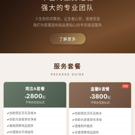
强大的专业团队
人生告别式策划，让生者心安，逝者安息
我们为家属提供高品质贴心的专车接送服务
了解更多
服务套餐
PACKAGE GUIDE
热销
简洁A套餐
温馨B套餐
2800
3800
¥
起
¥
起
不举办告别仪式
不举办告别仪式
协助预定灵车及棺木
协助预定灵车及棺木
协助为逝者穿衣净身
协助为逝者穿衣净身
基础殡葬用品提供
遗像制作服务
办理相关手续指导
全套殡葬用品提供