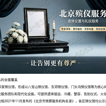
系的全面覆盖
2家殡仪馆，形成以
八宝山殡仪馆
、
东郊殡仪馆
、
门头沟殡仪馆
等为核心
仪服务团队和现代化设施，可提供遗体接运、冷藏、整容、告别仪式、火
局2021年11月发布的《
北京市殡葬服务
机构名录》，各区殡仪馆均公示