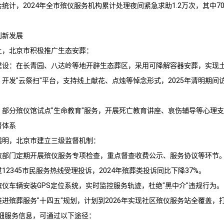
统计，2024年全市殡仪服务机构累计处理夜间紧急求助1.2万次，其中7
创新发展
上，北京市积极推广生态安葬：
区建设：在长青园、八达岭等地开辟生态葬区，采用可降解容器安葬，实现
务：开发"云祭扫"平台，支持线上献花、点烛等悼念形式，2025年清明期间
伸：部分殡仪馆试点"生命教育"服务，开展死亡教育讲座、哀伤辅导等心理
督体系
透明，北京市建立三级监督机制：
民政部门定期开展殡仪服务专项检查，重点督查收费公示、服务协议等环节
过12345市民服务热线受理投诉，2024年殡葬类投诉同比下降37%。
在殡仪车辆安装GPS定位系统，实时监控服务轨迹，杜绝"黑中介"违规行为。
进殡葬服务"十四五"规划，计划到2026年实现社区殡仪服务站全覆盖，打
详细服务信息，可通过以下途径：