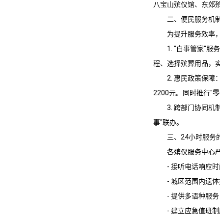
八宝山殡仪馆
、
东郊
二、便民服务机
为提升服务效率
1. "白事管家"服
程、选择殡葬用品，实
2. 惠民政策保
2200元。同时推行
3. 跨部门协同
事"联办。
三、24小时服务
各殡仪服务中心
- 接听电话响应
- 城区范围内遗
- 提供多语种服
- 建立应急值班