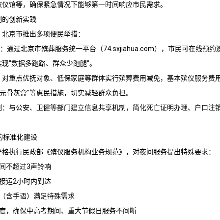
殡仪馆
等，确保紧急情况下能够第一时间响应市民需求。
制的创新实践
，北京市推出多项便民举措：
务：通过
北京市殡葬服务
统一平台（74.sxjiahua.com），市民可在线
现"数据多跑路、群众少跑腿"。
障：对重点优抚对象、低保家庭等群体实行殡葬费用减免，基本殡仪服务费
"零元骨灰盒"等惠民措施，切实减轻群众负担。
机制：与公安、卫健等部门建立信息共享机制，简化死亡证明办理、户口注
的标准化建设
严格执行民政部《殡仪服务机构业务规范》，对夜间服务提出特殊要求：
时间不超过3声铃响
体接运2小时内到达
务（含手语）满足特殊需求
制度，确保中高考期间、重大节假日服务不间断