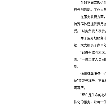
针对不同宗教信
行告别活动。工作人
在服务收费方面
特殊群体还提供费用
受。"财务负责人表示
为了更好地服务
续，大大提高了办事
"记得有位老太
国。"一位工作人员
刻。
通州殡葬服务
中
位"等荣誉称号。更
满尊严。
"死亡是生命的必
性化的服务，让每个