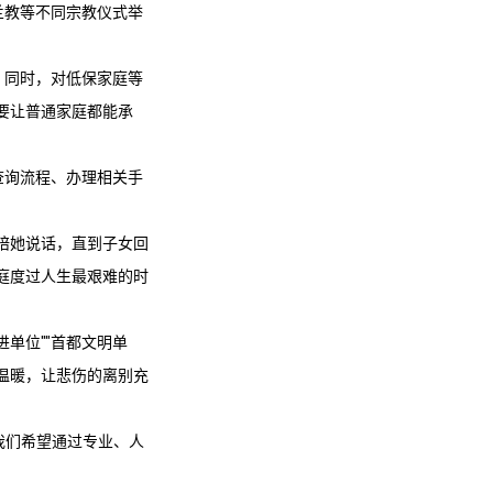
兰教等不同宗教仪式举
。同时，对低保家庭等
要让普通家庭都能承
查询流程、办理相关手
陪她说话，直到子女回
庭度过人生最艰难的时
进单位""首都文明单
温暖，让悲伤的离别充
我们希望通过专业、人