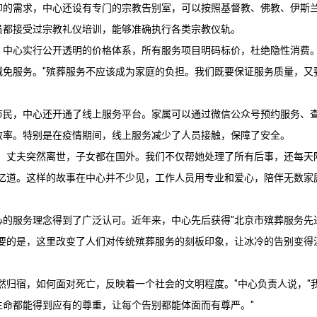
仰的需求，中心还设有专门的宗教告别室，可以按照基督教、佛教、伊斯
员都接受过宗教礼仪培训，能够准确执行各类宗教仪轨。
，中心实行公开透明的价格体系，所有服务项目明码标价，杜绝隐性消费
减免服务。"殡葬服务不应该成为家庭的负担。我们既要保证服务质量，又
。
市民，中心还开通了线上服务平台。家属可以通过微信公众号预约服务、
效率。特别是在疫情期间，线上服务减少了人员接触，保障了安全。
太，丈夫突然离世，子女都在国外。我们不仅帮她处理了所有后事，还每天
回忆道。这样的故事在中心并不少见，工作人员用专业和爱心，陪伴无数家
心的服务理念得到了广泛认可。近年来，中心先后获得"
北京市殡葬服务
先
重要的是，这里改变了人们对传统殡葬服务的刻板印象，让冰冷的告别变得
然归宿，如何面对死亡，反映着一个社会的文明程度。"中心负责人说，"
生命都能得到应有的尊重，让每个告别都能体面而有尊严。"