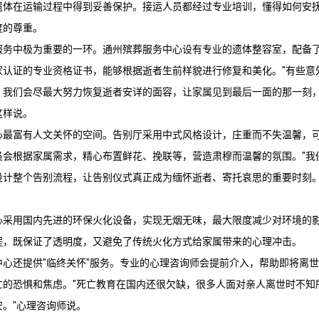
遗体在运输过程中得到妥善保护。接运人员都经过专业培训，懂得如何安
度的尊重。
服务中极为重要的一环。
通州殡葬服务
中心设有专业的遗体整容室，配备
家认证的专业资格证书，能够根据逝者生前样貌进行修复和美化。"有些意
。我们会尽最大努力恢复逝者安详的面容，让家属见到最后一面的那一刻，
这样说。
最富有人文关怀的空间。告别厅采用中式风格设计，庄重而不失温馨，可容
员会根据家属需求，精心布置鲜花、挽联等，营造肃穆而温馨的氛围。"我
设计整个告别流程，让告别仪式真正成为缅怀逝者、寄托哀思的重要时刻。
心采用国内先进的环保火化设备，实现无烟无味，最大限度减少对环境的
程，既保证了透明度，又避免了传统火化方式给家属带来的心理冲击。
中心还提供"临终关怀"服务。专业的心理咨询师会提前介入，帮助即将离
亡的恐惧和焦虑。"死亡教育在国内还很欠缺，很多人面对亲人离世时不知
。"心理咨询师说。