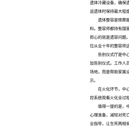
遗体冷藏设备，确保
运遗体时保持最大程
遗体整容是殡葬
料。整容师都持有国
担心的就是遗容问题
位从业十年的整容师
告别仪式厅是中心
加告别仪式。工作人
场地，而是帮助家属
示。
在火化环节，中
控系统观看火化全过
值得一提的是，
心理准备，减轻对死
业指导，让生死两相安