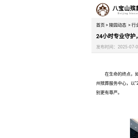
八宝山殡
Beijing binz
首页
>
陵园动态
>
行
24小时专业守
发布时间：2025-07-03 
在生命的终点，
州殡葬服务
中心，以
别更有尊严。