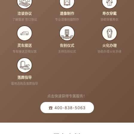
洽谈协议
遗像制作
寿衣穿戴
了解需求 签订协议
专业遗像拍摄制作
协助穿戴寿衣
灵车接送
告别仪式
火化办理
专车接送至殡仪馆
主持告别仪式
协助办理火化手续
落葬指导
墓地选购及落葬指导
点击快速获得专属服务！
☎ 400-838-5063