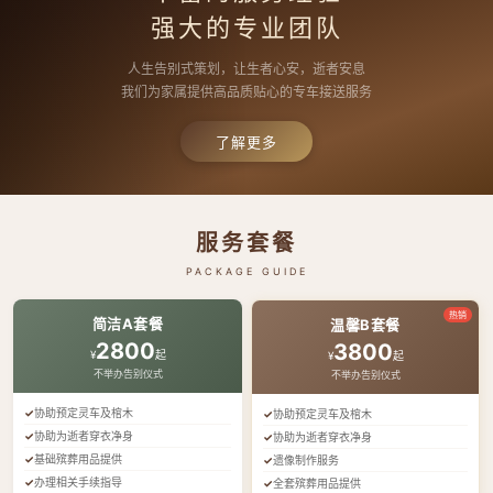
强大的专业团队
人生告别式策划，让生者心安，逝者安息
我们为家属提供高品质贴心的专车接送服务
了解更多
服务套餐
PACKAGE GUIDE
热销
简洁A套餐
温馨B套餐
2800
3800
¥
起
¥
起
不举办告别仪式
不举办告别仪式
协助预定灵车及棺木
协助预定灵车及棺木
协助为逝者穿衣净身
协助为逝者穿衣净身
基础殡葬用品提供
遗像制作服务
办理相关手续指导
全套殡葬用品提供