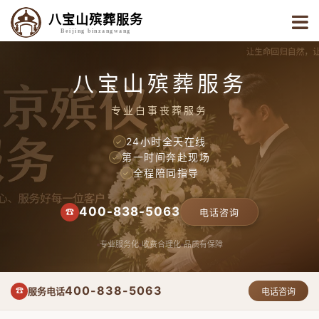
八宝山殡葬服务
Beijing binzangwang
八宝山殡葬服务
专业白事丧葬服务
24小时全天在线
✓
第一时间奔赴现场
✓
全程陪同指导
✓
400-838-5063
☎
电话咨询
专业服务化
收费合理化
品质有保障
400-838-5063
服务电话
☎
电话咨询