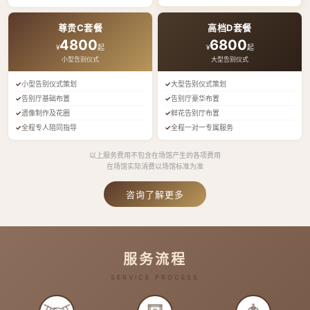
尊贵C套餐
高档D套餐
4800
6800
¥
起
¥
起
小型告别仪式
大型告别仪式
小型告别仪式策划
大型告别仪式策划
告别厅基础布置
告别厅豪华布置
遗像制作及花圈
鲜花告别厅布置
全程专人陪同指导
全程一对一专属服务
以上服务费用不包含在场馆产生的各项费用
在场馆实际消费以场馆标准为准
咨询了解更多
服务流程
SERVICE PROCESS