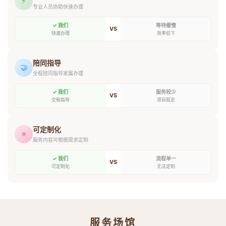
⚡
专业人员协助快速办理
✓ 我们
等待缓慢
VS
快速办理
效率低下
陪同指导
🤝
全程陪同指导家属办理
✓ 我们
服务较少
VS
全程指导
项目既定
可定制化
⭐
服务内容可根据需求定制
✓ 我们
流程单一
VS
可定制化
无法定制
服务场馆