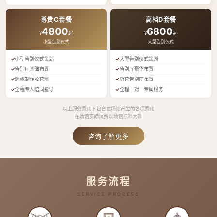
尊贵C套餐
高档D套餐
4800
6800
¥
起
¥
起
小型告别仪式
大型告别仪式
小型告别仪式策划
大型告别仪式策划
告别厅基础布置
告别厅豪华布置
遗像制作及花圈
鲜花告别厅布置
全程专人陪同指导
全程一对一专属服务
以上服务费用不包含在场馆产生的各项费用
在场馆实际消费以场馆标准为准
咨询了解更多
服务流程
SERVICE PROCESS