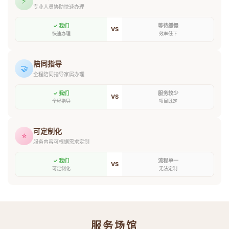
⚡
专业人员协助快速办理
✓ 我们
等待缓慢
VS
快速办理
效率低下
陪同指导
🤝
全程陪同指导家属办理
✓ 我们
服务较少
VS
全程指导
项目既定
可定制化
⭐
服务内容可根据需求定制
✓ 我们
流程单一
VS
可定制化
无法定制
服务场馆