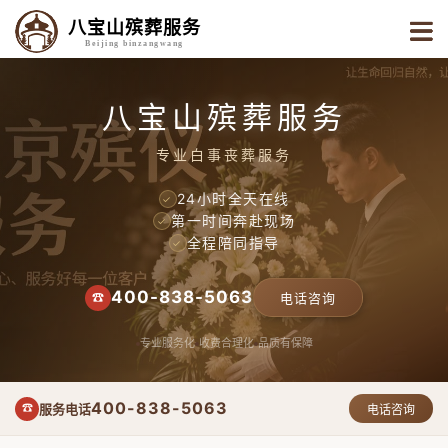
八宝山殡葬服务
Beijing binzangwang
八宝山殡葬服务
专业白事丧葬服务
24小时全天在线
✓
第一时间奔赴现场
✓
全程陪同指导
✓
400-838-5063
☎
电话咨询
专业服务化
收费合理化
品质有保障
400-838-5063
服务电话
☎
电话咨询