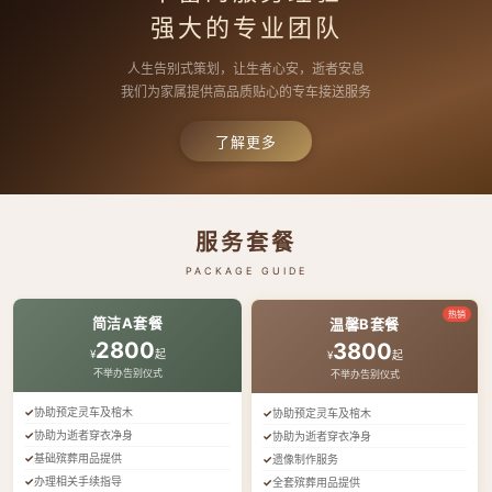
强大的专业团队
人生告别式策划，让生者心安，逝者安息
我们为家属提供高品质贴心的专车接送服务
了解更多
服务套餐
PACKAGE GUIDE
热销
简洁A套餐
温馨B套餐
2800
3800
¥
起
¥
起
不举办告别仪式
不举办告别仪式
协助预定灵车及棺木
协助预定灵车及棺木
协助为逝者穿衣净身
协助为逝者穿衣净身
基础殡葬用品提供
遗像制作服务
办理相关手续指导
全套殡葬用品提供