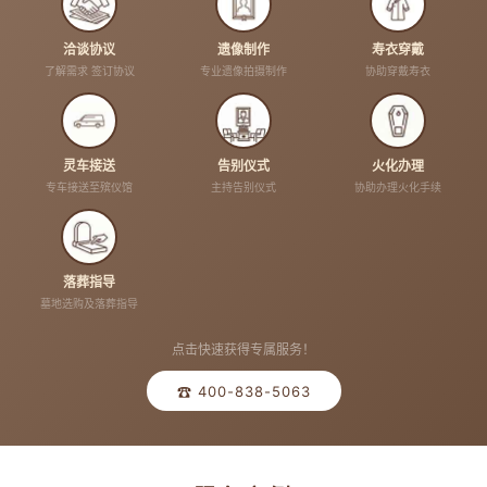
洽谈协议
遗像制作
寿衣穿戴
了解需求 签订协议
专业遗像拍摄制作
协助穿戴寿衣
灵车接送
告别仪式
火化办理
专车接送至殡仪馆
主持告别仪式
协助办理火化手续
落葬指导
墓地选购及落葬指导
点击快速获得专属服务！
☎ 400-838-5063