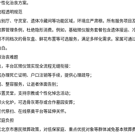
个性化治丧方案。
流程透明规范
告别厅、守灵室、遗体冷藏间等功能区域，环境庄严肃穆。所有服务项目
殡葬管理条例，杜绝隐形消费。例如，基础殡仪服务套餐包含遗体接运、
供不同档次的骨灰盒、鲜花布置等可选服务，满足多样化需求。家属可通
白白。
解治丧难题
位，
丰台区殡仪馆
实现全流程无缝衔接：
家属办理死亡证明、户口注销等手续，提供心理疏导；
防腐、整容服务，让逝者体面告别；
俗布置灵堂，支持宗教或个性化悼念活动；
环保火化炉，可选骨灰寄存或合作墓园安葬；
冬至代祭扫、在线祭奠平台等延伸关怀。
家庭负担
实北京市惠民殡葬政策，对低保家庭、重点优抚对象等群体减免基本殡葬