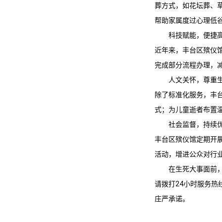
葬方式，如花坛葬、草坪
帮助家属度过心理低
科技赋能，便捷
近年来，
丰台区殡仪
完成部分流程办理，
人文关怀，尊重
除了标准化服务，
丰
式；为儿童逝者布置
社会监督，持续
丰台区殡仪馆
定期开
活动，增进公众对行
在生死大事面前
请拨打24小时服务热
庄严承诺。