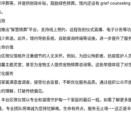
葬等，并提供财政补贴，鼓励绿色殡葬。馆内还设有 grief counseli
谷。
高效
馆
推出“智慧殡葬”平台，支持线上预约、远程告别仪式直播、电子讣告等
减少奔波。此外，馆内导航系统、自助查询终端等设施，进一步提升了服
生命价值
台区殡仪馆
格外注重细节的人文关怀。例如，为因公殉职者、抗疫医护人
温馨主题灵堂；甚至为宠物主人提供宠物殡葬咨询等。这些举措体现了对
优化服务
展家属满意度调查，接受社会监督，不断优化服务品质。通过组织公众开
业的理解，打破传统偏见。
，
丰台区殡仪馆
以专业和温情守护每一个家庭的最后一程。如需了解更多
线，专业团队将竭诚为您排忧解难。生命有终点，服务无止境——这正是
丰