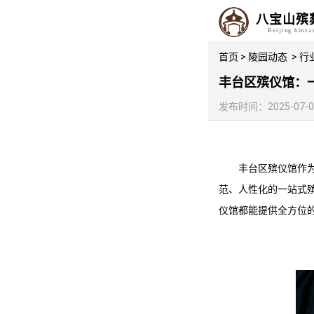
八宝山殡
Beijing binz
首页
>
陵园动态
>
行
丰台区殡仪馆：
发布时间：2025-07-05 
丰台区殡仪馆
作
范、人性化的一站式
仪馆
都能提供全方位