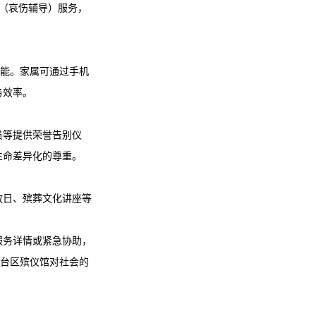
ng（哀伤辅导）服务，
功能。家属可通过手机
务效率。
员等提供荣誉告别仪
生命差异化的尊重。
放日、殡葬文化讲座等
服务详情或紧急协助，
台区殡仪馆
对社会的