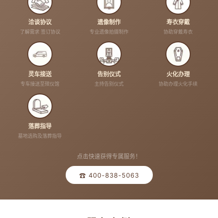
洽谈协议
遗像制作
寿衣穿戴
了解需求 签订协议
专业遗像拍摄制作
协助穿戴寿衣
灵车接送
告别仪式
火化办理
专车接送至殡仪馆
主持告别仪式
协助办理火化手续
落葬指导
墓地选购及落葬指导
点击快速获得专属服务！
☎ 400-838-5063