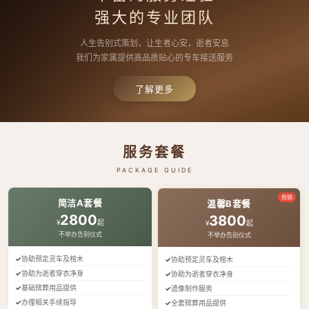
强大的专业团队
人生告别式策划，让生者心安，逝者安息
我们为家属提供高品质贴心的专车接送服务
了解更多
服务套餐
PACKAGE GUIDE
热销
简洁A套餐
温馨B套餐
2800
3800
¥
起
¥
起
不举办告别仪式
不举办告别仪式
协助预定灵车及棺木
协助预定灵车及棺木
协助为逝者穿衣净身
协助为逝者穿衣净身
基础殡葬用品提供
遗像制作服务
办理相关手续指导
全套殡葬用品提供