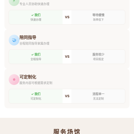
⚡
专业人员协助快速办理
✓ 我们
等待缓慢
VS
快速办理
效率低下
陪同指导
🤝
全程陪同指导家属办理
✓ 我们
服务较少
VS
全程指导
项目既定
可定制化
⭐
服务内容可根据需求定制
✓ 我们
流程单一
VS
可定制化
无法定制
服务场馆