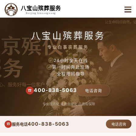
八宝山殡葬服务
Beijing binzangwang
八宝山殡葬服务
专业白事丧葬服务
24小时全天在线
✓
第一时间奔赴现场
✓
全程陪同指导
✓
400-838-5063
☎
电话咨询
专业服务化
收费合理化
品质有保障
400-838-5063
服务电话
☎
电话咨询