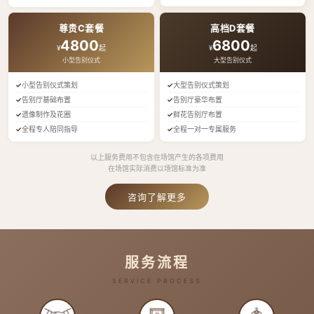
尊贵C套餐
高档D套餐
4800
6800
¥
起
¥
起
小型告别仪式
大型告别仪式
小型告别仪式策划
大型告别仪式策划
告别厅基础布置
告别厅豪华布置
遗像制作及花圈
鲜花告别厅布置
全程专人陪同指导
全程一对一专属服务
以上服务费用不包含在场馆产生的各项费用
在场馆实际消费以场馆标准为准
咨询了解更多
服务流程
SERVICE PROCESS