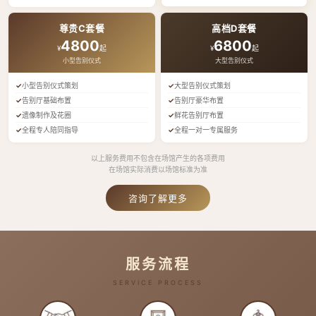
尊贵C套餐
高档D套餐
4800
6800
¥
起
¥
起
小型告别仪式
大型告别仪式
小型告别仪式策划
大型告别仪式策划
告别厅基础布置
告别厅豪华布置
遗像制作及花圈
鲜花告别厅布置
全程专人陪同指导
全程一对一专属服务
以上服务费用不包含在场馆产生的各项费用
在场馆实际消费以场馆标准为准
咨询了解更多
服务流程
SERVICE PROCESS