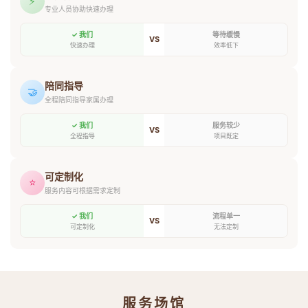
⚡
专业人员协助快速办理
✓ 我们
等待缓慢
VS
快速办理
效率低下
陪同指导
🤝
全程陪同指导家属办理
✓ 我们
服务较少
VS
全程指导
项目既定
可定制化
⭐
服务内容可根据需求定制
✓ 我们
流程单一
VS
可定制化
无法定制
服务场馆