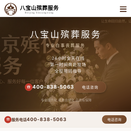
八宝山殡葬服务
Beijing binzangwang
八宝山殡葬服务
专业白事丧葬服务
24小时全天在线
✓
第一时间奔赴现场
✓
全程陪同指导
✓
400-838-5063
☎
电话咨询
专业服务化
收费合理化
品质有保障
400-838-5063
服务电话
☎
电话咨询