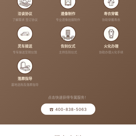
洽谈协议
遗像制作
寿衣穿戴
了解需求 签订协议
专业遗像拍摄制作
协助穿戴寿衣
灵车接送
告别仪式
火化办理
专车接送至殡仪馆
主持告别仪式
协助办理火化手续
落葬指导
墓地选购及落葬指导
点击快速获得专属服务！
☎ 400-838-5063