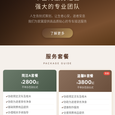
强大的专业团队
人生告别式策划，让生者心安，逝者安息
我们为家属提供高品质贴心的专车接送服务
了解更多
服务套餐
PACKAGE GUIDE
热销
简洁A套餐
温馨B套餐
2800
3800
¥
起
¥
起
不举办告别仪式
不举办告别仪式
协助预定灵车及棺木
协助预定灵车及棺木
协助为逝者穿衣净身
协助为逝者穿衣净身
基础殡葬用品提供
遗像制作服务
办理相关手续指导
全套殡葬用品提供