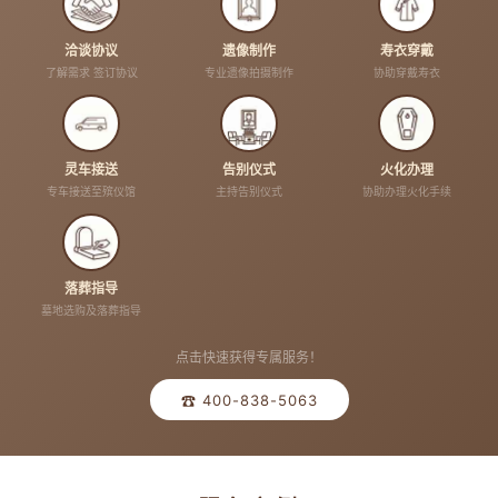
洽谈协议
遗像制作
寿衣穿戴
了解需求 签订协议
专业遗像拍摄制作
协助穿戴寿衣
灵车接送
告别仪式
火化办理
专车接送至殡仪馆
主持告别仪式
协助办理火化手续
落葬指导
墓地选购及落葬指导
点击快速获得专属服务！
☎ 400-838-5063