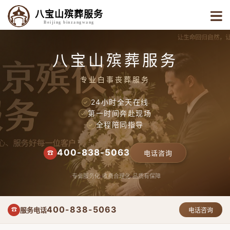
八宝山殡葬服务
Beijing binzangwang
八宝山殡葬服务
专业白事丧葬服务
24小时全天在线
✓
第一时间奔赴现场
✓
全程陪同指导
✓
400-838-5063
☎
电话咨询
专业服务化
收费合理化
品质有保障
400-838-5063
服务电话
☎
电话咨询