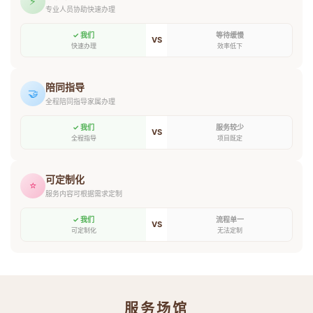
⚡
专业人员协助快速办理
✓ 我们
等待缓慢
VS
快速办理
效率低下
陪同指导
🤝
全程陪同指导家属办理
✓ 我们
服务较少
VS
全程指导
项目既定
可定制化
⭐
服务内容可根据需求定制
✓ 我们
流程单一
VS
可定制化
无法定制
服务场馆