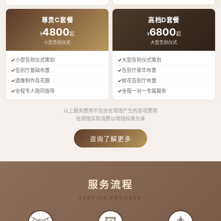
尊贵C套餐
高档D套餐
4800
6800
¥
起
¥
起
小型告别仪式
大型告别仪式
小型告别仪式策划
大型告别仪式策划
告别厅基础布置
告别厅豪华布置
遗像制作及花圈
鲜花告别厅布置
全程专人陪同指导
全程一对一专属服务
以上服务费用不包含在场馆产生的各项费用
在场馆实际消费以场馆标准为准
咨询了解更多
服务流程
SERVICE PROCESS