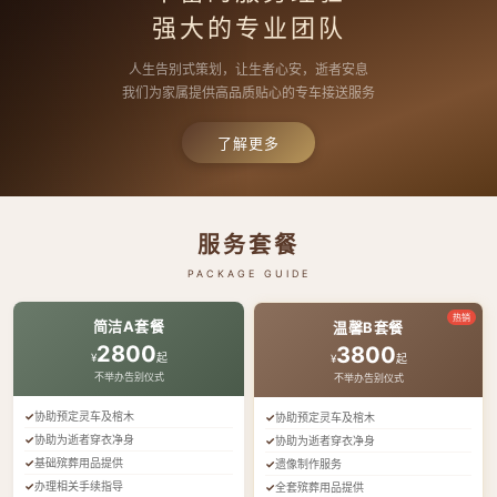
强大的专业团队
人生告别式策划，让生者心安，逝者安息
我们为家属提供高品质贴心的专车接送服务
了解更多
服务套餐
PACKAGE GUIDE
热销
简洁A套餐
温馨B套餐
2800
3800
¥
起
¥
起
不举办告别仪式
不举办告别仪式
协助预定灵车及棺木
协助预定灵车及棺木
协助为逝者穿衣净身
协助为逝者穿衣净身
基础殡葬用品提供
遗像制作服务
办理相关手续指导
全套殡葬用品提供