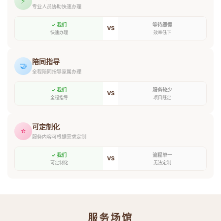
⚡
专业人员协助快速办理
✓ 我们
等待缓慢
VS
快速办理
效率低下
陪同指导
🤝
全程陪同指导家属办理
✓ 我们
服务较少
VS
全程指导
项目既定
可定制化
⭐
服务内容可根据需求定制
✓ 我们
流程单一
VS
可定制化
无法定制
服务场馆