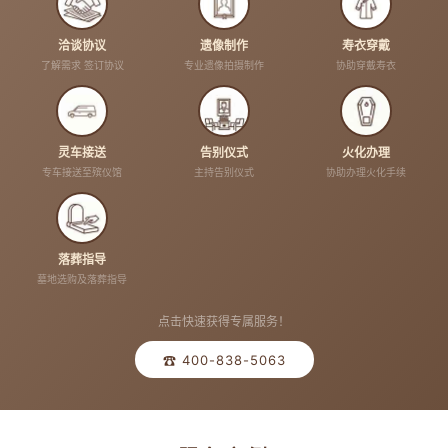
洽谈协议
遗像制作
寿衣穿戴
了解需求 签订协议
专业遗像拍摄制作
协助穿戴寿衣
灵车接送
告别仪式
火化办理
专车接送至殡仪馆
主持告别仪式
协助办理火化手续
落葬指导
墓地选购及落葬指导
点击快速获得专属服务！
☎ 400-838-5063