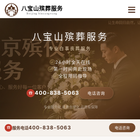
八宝山殡葬服务
Beijing binzangwang
八宝山殡葬服务
专业白事丧葬服务
24小时全天在线
✓
第一时间奔赴现场
✓
全程陪同指导
✓
400-838-5063
☎
电话咨询
专业服务化
收费合理化
品质有保障
400-838-5063
服务电话
☎
电话咨询