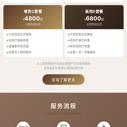
尊贵C套餐
高档D套餐
4800
6800
¥
起
¥
起
小型告别仪式
大型告别仪式
小型告别仪式策划
大型告别仪式策划
告别厅基础布置
告别厅豪华布置
遗像制作及花圈
鲜花告别厅布置
全程专人陪同指导
全程一对一专属服务
以上服务费用不包含在场馆产生的各项费用
在场馆实际消费以场馆标准为准
咨询了解更多
服务流程
SERVICE PROCESS