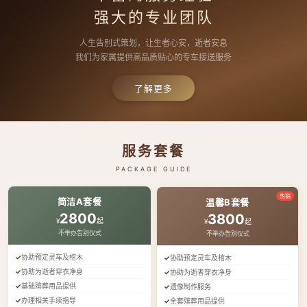
强大的专业团队
人生告别式策划，让生者心安，逝者安息
我们为家属提供高品质贴心的专车接送服务
了解更多
服务套餐
PACKAGE GUIDE
热销
简洁A套餐
温馨B套餐
2800
3800
¥
起
¥
起
不举办告别仪式
不举办告别仪式
协助预定灵车及棺木
协助预定灵车及棺木
协助为逝者穿衣净身
协助为逝者穿衣净身
基础殡葬用品提供
遗像制作服务
办理相关手续指导
全套殡葬用品提供