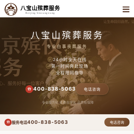
八宝山殡葬服务
Beijing binzangwang
八宝山殡葬服务
专业白事丧葬服务
24小时全天在线
✓
第一时间奔赴现场
✓
全程陪同指导
✓
400-838-5063
☎
电话咨询
专业服务化
收费合理化
品质有保障
400-838-5063
服务电话
☎
电话咨询