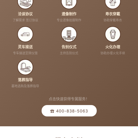
洽谈协议
遗像制作
寿衣穿戴
了解需求 签订协议
专业遗像拍摄制作
协助穿戴寿衣
灵车接送
告别仪式
火化办理
专车接送至殡仪馆
主持告别仪式
协助办理火化手续
落葬指导
墓地选购及落葬指导
点击快速获得专属服务！
☎ 400-838-5063