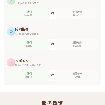
⚡
专业人员协助快速办理
✓ 我们
等待缓慢
VS
快速办理
效率低下
陪同指导
🤝
全程陪同指导家属办理
✓ 我们
服务较少
VS
全程指导
项目既定
可定制化
⭐
服务内容可根据需求定制
✓ 我们
流程单一
VS
可定制化
无法定制
服务场馆