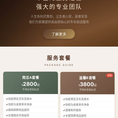
强大的专业团队
人生告别式策划，让生者心安，逝者安息
我们为家属提供高品质贴心的专车接送服务
了解更多
服务套餐
PACKAGE GUIDE
热销
简洁A套餐
温馨B套餐
2800
3800
¥
起
¥
起
不举办告别仪式
不举办告别仪式
协助预定灵车及棺木
协助预定灵车及棺木
协助为逝者穿衣净身
协助为逝者穿衣净身
基础殡葬用品提供
遗像制作服务
办理相关手续指导
全套殡葬用品提供