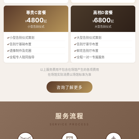
尊贵C套餐
高档D套餐
4800
6800
¥
起
¥
起
小型告别仪式
大型告别仪式
小型告别仪式策划
大型告别仪式策划
告别厅基础布置
告别厅豪华布置
遗像制作及花圈
鲜花告别厅布置
全程专人陪同指导
全程一对一专属服务
以上服务费用不包含在场馆产生的各项费用
在场馆实际消费以场馆标准为准
咨询了解更多
服务流程
SERVICE PROCESS