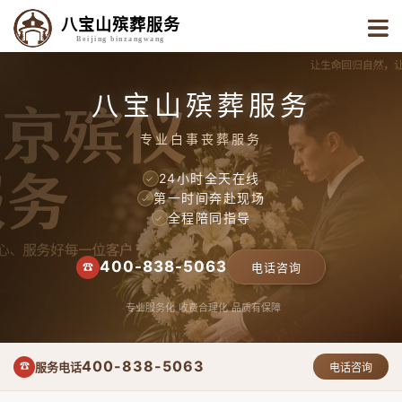
八宝山殡葬服务
Beijing binzangwang
八宝山殡葬服务
专业白事丧葬服务
24小时全天在线
✓
第一时间奔赴现场
✓
全程陪同指导
✓
400-838-5063
☎
电话咨询
专业服务化
收费合理化
品质有保障
400-838-5063
服务电话
☎
电话咨询