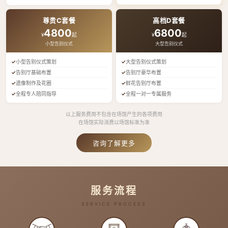
尊贵C套餐
高档D套餐
4800
6800
¥
起
¥
起
小型告别仪式
大型告别仪式
小型告别仪式策划
大型告别仪式策划
告别厅基础布置
告别厅豪华布置
遗像制作及花圈
鲜花告别厅布置
全程专人陪同指导
全程一对一专属服务
以上服务费用不包含在场馆产生的各项费用
在场馆实际消费以场馆标准为准
咨询了解更多
服务流程
SERVICE PROCESS