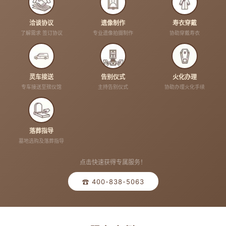
洽谈协议
遗像制作
寿衣穿戴
了解需求 签订协议
专业遗像拍摄制作
协助穿戴寿衣
灵车接送
告别仪式
火化办理
专车接送至殡仪馆
主持告别仪式
协助办理火化手续
落葬指导
墓地选购及落葬指导
点击快速获得专属服务！
☎ 400-838-5063