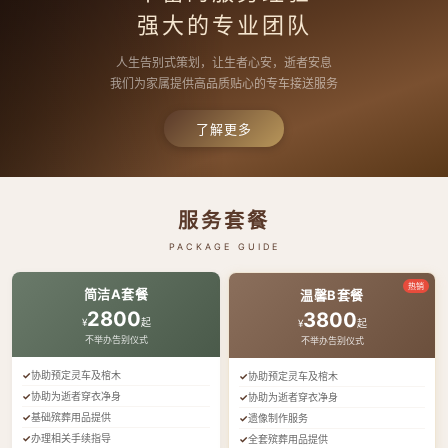
强大的专业团队
人生告别式策划，让生者心安，逝者安息
我们为家属提供高品质贴心的专车接送服务
了解更多
服务套餐
PACKAGE GUIDE
热销
简洁A套餐
温馨B套餐
2800
3800
¥
起
¥
起
不举办告别仪式
不举办告别仪式
协助预定灵车及棺木
协助预定灵车及棺木
协助为逝者穿衣净身
协助为逝者穿衣净身
基础殡葬用品提供
遗像制作服务
办理相关手续指导
全套殡葬用品提供