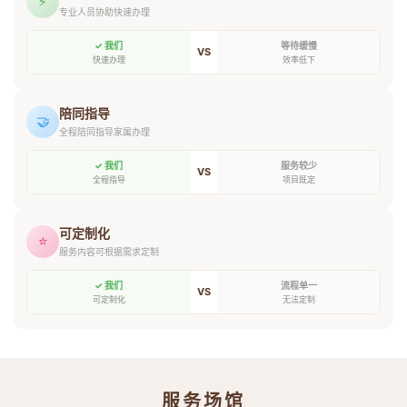
⚡
专业人员协助快速办理
✓ 我们
等待缓慢
VS
快速办理
效率低下
陪同指导
🤝
全程陪同指导家属办理
✓ 我们
服务较少
VS
全程指导
项目既定
可定制化
⭐
服务内容可根据需求定制
✓ 我们
流程单一
VS
可定制化
无法定制
服务场馆