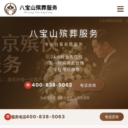
八宝山殡葬服务
Beijing binzangwang
八宝山殡葬服务
专业白事丧葬服务
24小时全天在线
✓
第一时间奔赴现场
✓
全程陪同指导
✓
400-838-5063
☎
电话咨询
专业服务化
收费合理化
品质有保障
400-838-5063
服务电话
☎
电话咨询