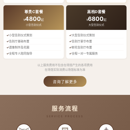
尊贵C套餐
高档D套餐
4800
6800
¥
起
¥
起
小型告别仪式
大型告别仪式
小型告别仪式策划
大型告别仪式策划
告别厅基础布置
告别厅豪华布置
遗像制作及花圈
鲜花告别厅布置
全程专人陪同指导
全程一对一专属服务
以上服务费用不包含在场馆产生的各项费用
在场馆实际消费以场馆标准为准
咨询了解更多
服务流程
SERVICE PROCESS