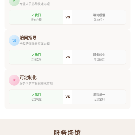
⚡
专业人员协助快速办理
✓ 我们
等待缓慢
VS
快速办理
效率低下
陪同指导
🤝
全程陪同指导家属办理
✓ 我们
服务较少
VS
全程指导
项目既定
可定制化
⭐
服务内容可根据需求定制
✓ 我们
流程单一
VS
可定制化
无法定制
服务场馆