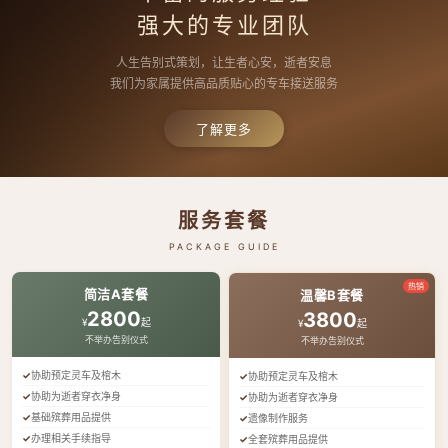
强大的专业团队
人生告别式策划，让生者心安，逝者安息
我们为家属提供高品质贴心的专车接送服务
了解更多
服务套餐
PACKAGE GUIDE
热销
简洁A套餐
温馨B套餐
2800
3800
¥
起
¥
起
不举办告别仪式
不举办告别仪式
协助预定灵车及棺木
协助预定灵车及棺木
协助为逝者穿衣净身
协助为逝者穿衣净身
基础殡葬用品提供
遗像制作服务
办理相关手续指导
全套殡葬用品提供