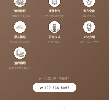
洽谈协议
遗像制作
寿衣穿戴
了解需求 签订协议
专业遗像拍摄制作
协助穿戴寿衣
灵车接送
告别仪式
火化办理
专车接送至殡仪馆
主持告别仪式
协助办理火化手续
落葬指导
墓地选购及落葬指导
点击快速获得专属服务！
☎ 400-838-5063