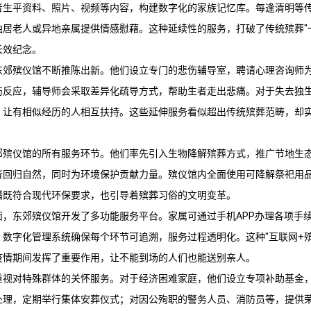
者生平资料、照片、视频等内容，构建数字化的家族记忆库。每逢清明等
独居老人或异地亲属提供情感慰藉。这种延续性的服务，打破了传统殡葬"
长效纪念。
东郊殡仪馆
不断推陈出新。他们设立专门的悲伤辅导室，聘请心理咨询师
伤反应，辅导师会采取差异化疏导方式，帮助生者走出悲痛。对于失去独
，让有相似经历的人相互扶持。这些延伸服务看似超出传统殡葬范畴，却
郊殡仪馆
的所有服务环节。他们率先引入生物降解殡葬方式，推广节地生
者回归自然，同时为环境保护贡献力量。殡仪馆内全面使用可降解祭祀用
措既符合现代环保要求，也引导着殡葬习俗的文明变革。
面，
东郊殡仪馆
开发了多功能服务平台。家属可通过手机APP办理各项手
数字化管理系统确保每个环节可追溯，服务过程透明化。这种"互联网+殡
疫情期间发挥了重要作用，让不能到场的人们也能送别亲人。
重视对特殊群体的关怀服务。对于经济困难家庭，他们设立专项补助基金
处理，定期举行集体安葬仪式；对因公殉职的警务人员、消防员等，提供