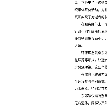
思。平台支持上传逝
织集体祭奠活动，为
真正实现了对逝者的
在服务细节上，
针对不同年龄段的哀
还特别组织互助小组
之痛。
环保理念贯穿
东
花坛葬等形式，让逝
少焚烧污染。这些举
在信息化建设方
至远程参与告别仪式。
办事群众，特别是在
东郊殡仪馆
特别
无名遗体，同样认真