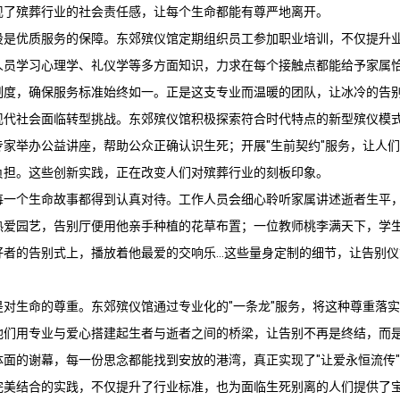
现了殡葬行业的社会责任感，让每个生命都能有尊严地离开。
设是优质服务的保障。
东郊殡仪馆
定期组织员工参加职业培训，不仅提升
人员学习心理学、礼仪学等多方面知识，力求在每个接触点都能给予家属
制度，确保服务标准始终如一。正是这支专业而温暖的团队，让冰冷的告
现代社会面临转型挑战。
东郊殡仪馆
积极探索符合时代特点的新型殡仪模
专家举办公益讲座，帮助公众正确认识生死；开展"生前契约"服务，让人
负担。这些创新实践，正在改变人们对殡葬行业的刻板印象。
每一个生命故事都得到认真对待。工作人员会细心聆听家属讲述逝者生平
热爱园艺，告别厅便用他亲手种植的花草布置；一位教师桃李满天下，学
者的告别式上，播放着他最爱的交响乐...这些量身定制的细节，让告别
是对生命的尊重。
东郊殡仪馆
通过专业化的"一条龙"服务，将这种尊重落
他们用专业与爱心搭建起生者与逝者之间的桥梁，让告别不再是终结，而
体面的谢幕，每一份思念都能找到安放的港湾，真正实现了"让爱永恒流传
完美结合的实践，不仅提升了行业标准，也为面临生死别离的人们提供了