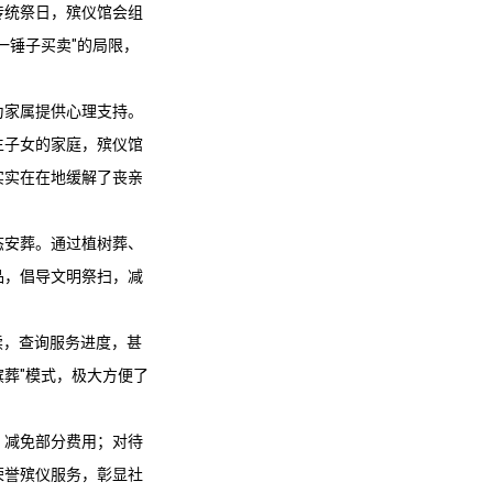
传统祭日，殡仪馆会组
一锤子买卖"的局限，
为家属提供心理支持。
生子女的家庭，殡仪馆
实实在在地缓解了丧亲
态安葬。通过植树葬、
品，倡导文明祭扫，减
续，查询服务进度，甚
葬"模式，极大方便了
，减免部分费用；对待
荣誉殡仪服务，彰显社