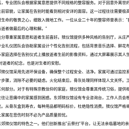
后，专业团队会根据家属意愿提供不同规格的整容服务。对于因意外离世
生前容貌，让家属在告别时能看到相对安详的面容。这一过程往往需要极
对生命的敬畏之心，细致入微地工作。一位从业二十年的整容师曾表示："
逝者做最后的心理和解。"
充分尊重家属意愿和逝者生前喜好。殡仪馆提供多种风格的告别厅，从庄
专业礼仪团队会协助家属设计个性化告别流程，包括背景音乐选择、鲜花
多家庭选择在告别仪式上播放逝者生前的影像资料，通过大屏幕展示其人生
是对逝者的纪念，也是对生者的安慰。
郊殡仪馆
采用先进环保设备，确保整个过程安全、洁净。家属可通过监控
个步骤，消除不必要的疑虑。火化结束后，骨灰处理同样体现人文关怀。
任何部分。对于有特殊宗教信仰的家庭，殡仪馆会尊重其传统习俗，提供
往往让悲痛中的家属感到困惑。
东郊殡仪馆
设有专业咨询台，工作人员会
议。从骨灰盒到寿衣，每种用品都明码标价，杜绝隐性消费。殡仪馆严格
让家属在悲伤时刻不必为产品质量担忧。
东郊殡仪馆
的特色之一。他们创新推出"云祭扫"平台，让无法亲临墓地的