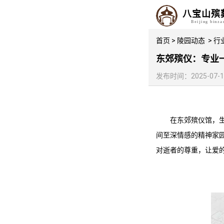
八宝山殡
Beijing binz
首页
>
陵园动态
>
行
东郊殡仪：专业
发布时间：2025-07-18 
在
东郊殡仪馆
，
间至深情感的精神家
对逝者的尊重，让爱