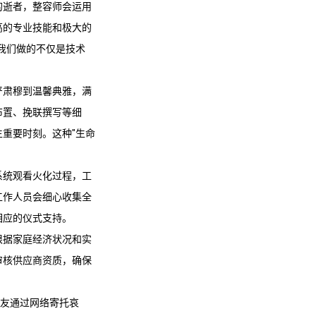
的逝者，整容师会运用
高的专业技能和极大的
我们做的不仅是技术
严肃穆到温馨典雅，满
布置、挽联撰写等细
重要时刻。这种"生命
系统观看火化过程，工
工作人员会细心收集全
相应的仪式支持。
根据家庭经济状况和实
审核供应商资质，确保
亲友通过网络寄托哀