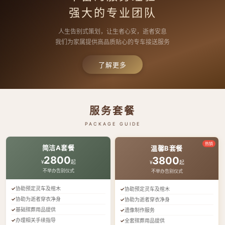
强大的专业团队
人生告别式策划，让生者心安，逝者安息
我们为家属提供高品质贴心的专车接送服务
了解更多
服务套餐
PACKAGE GUIDE
热销
简洁A套餐
温馨B套餐
2800
3800
¥
起
¥
起
不举办告别仪式
不举办告别仪式
协助预定灵车及棺木
协助预定灵车及棺木
协助为逝者穿衣净身
协助为逝者穿衣净身
基础殡葬用品提供
遗像制作服务
办理相关手续指导
全套殡葬用品提供