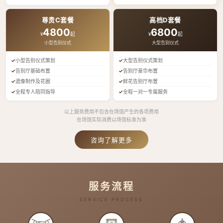
尊贵C套餐
高档D套餐
4800
6800
¥
起
¥
起
小型告别仪式
大型告别仪式
小型告别仪式策划
大型告别仪式策划
告别厅基础布置
告别厅豪华布置
遗像制作及花圈
鲜花告别厅布置
全程专人陪同指导
全程一对一专属服务
以上服务费用不包含在场馆产生的各项费用
在场馆实际消费以场馆标准为准
咨询了解更多
服务流程
SERVICE PROCESS