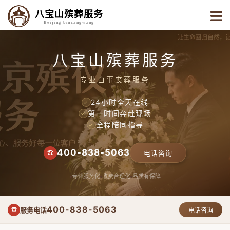
八宝山殡葬服务
Beijing binzangwang
八宝山殡葬服务
专业白事丧葬服务
24小时全天在线
✓
第一时间奔赴现场
✓
全程陪同指导
✓
400-838-5063
☎
电话咨询
专业服务化
收费合理化
品质有保障
400-838-5063
服务电话
☎
电话咨询