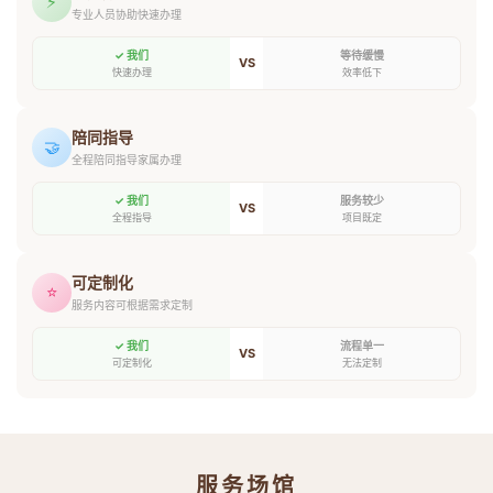
⚡
专业人员协助快速办理
✓ 我们
等待缓慢
VS
快速办理
效率低下
陪同指导
🤝
全程陪同指导家属办理
✓ 我们
服务较少
VS
全程指导
项目既定
可定制化
⭐
服务内容可根据需求定制
✓ 我们
流程单一
VS
可定制化
无法定制
服务场馆