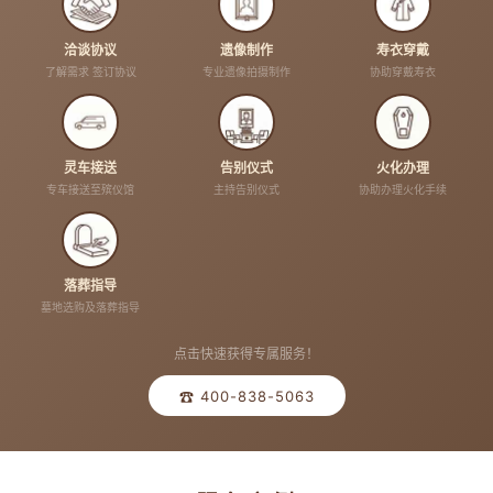
洽谈协议
遗像制作
寿衣穿戴
了解需求 签订协议
专业遗像拍摄制作
协助穿戴寿衣
灵车接送
告别仪式
火化办理
专车接送至殡仪馆
主持告别仪式
协助办理火化手续
落葬指导
墓地选购及落葬指导
点击快速获得专属服务！
☎ 400-838-5063