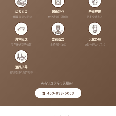
洽谈协议
遗像制作
寿衣穿戴
了解需求 签订协议
专业遗像拍摄制作
协助穿戴寿衣
灵车接送
告别仪式
火化办理
专车接送至殡仪馆
主持告别仪式
协助办理火化手续
落葬指导
墓地选购及落葬指导
点击快速获得专属服务！
☎ 400-838-5063