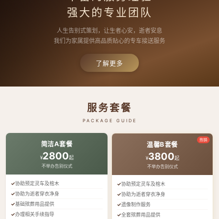
强大的专业团队
人生告别式策划，让生者心安，逝者安息
我们为家属提供高品质贴心的专车接送服务
了解更多
服务套餐
PACKAGE GUIDE
热销
简洁A套餐
温馨B套餐
2800
3800
¥
起
¥
起
不举办告别仪式
不举办告别仪式
协助预定灵车及棺木
协助预定灵车及棺木
协助为逝者穿衣净身
协助为逝者穿衣净身
基础殡葬用品提供
遗像制作服务
办理相关手续指导
全套殡葬用品提供