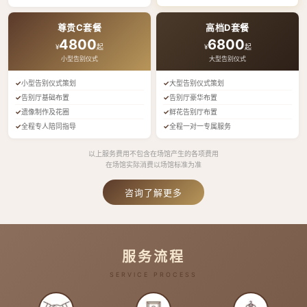
尊贵C套餐
高档D套餐
4800
6800
¥
起
¥
起
小型告别仪式
大型告别仪式
小型告别仪式策划
大型告别仪式策划
告别厅基础布置
告别厅豪华布置
遗像制作及花圈
鲜花告别厅布置
全程专人陪同指导
全程一对一专属服务
以上服务费用不包含在场馆产生的各项费用
在场馆实际消费以场馆标准为准
咨询了解更多
服务流程
SERVICE PROCESS