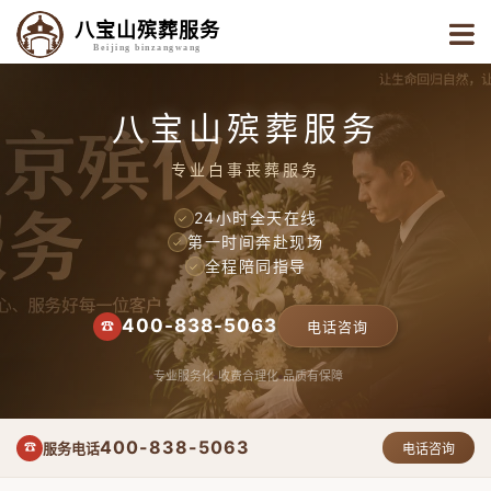
八宝山殡葬服务
Beijing binzangwang
八宝山殡葬服务
专业白事丧葬服务
24小时全天在线
✓
第一时间奔赴现场
✓
全程陪同指导
✓
400-838-5063
☎
电话咨询
专业服务化
收费合理化
品质有保障
400-838-5063
服务电话
☎
电话咨询