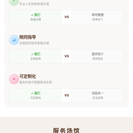
⚡
专业人员协助快速办理
✓ 我们
等待缓慢
VS
快速办理
效率低下
陪同指导
🤝
全程陪同指导家属办理
✓ 我们
服务较少
VS
全程指导
项目既定
可定制化
⭐
服务内容可根据需求定制
✓ 我们
流程单一
VS
可定制化
无法定制
服务场馆