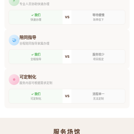
⚡
专业人员协助快速办理
✓ 我们
等待缓慢
VS
快速办理
效率低下
陪同指导
🤝
全程陪同指导家属办理
✓ 我们
服务较少
VS
全程指导
项目既定
可定制化
⭐
服务内容可根据需求定制
✓ 我们
流程单一
VS
可定制化
无法定制
服务场馆