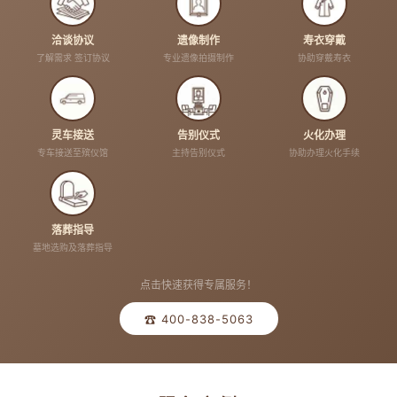
洽谈协议
遗像制作
寿衣穿戴
了解需求 签订协议
专业遗像拍摄制作
协助穿戴寿衣
灵车接送
告别仪式
火化办理
专车接送至殡仪馆
主持告别仪式
协助办理火化手续
落葬指导
墓地选购及落葬指导
点击快速获得专属服务！
☎ 400-838-5063