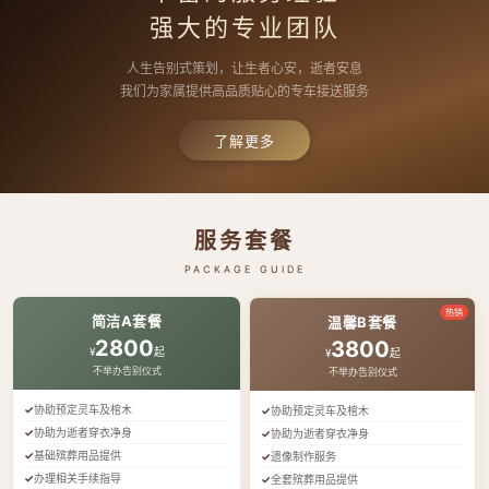
强大的专业团队
人生告别式策划，让生者心安，逝者安息
我们为家属提供高品质贴心的专车接送服务
了解更多
服务套餐
PACKAGE GUIDE
热销
简洁A套餐
温馨B套餐
2800
3800
¥
起
¥
起
不举办告别仪式
不举办告别仪式
协助预定灵车及棺木
协助预定灵车及棺木
协助为逝者穿衣净身
协助为逝者穿衣净身
基础殡葬用品提供
遗像制作服务
办理相关手续指导
全套殡葬用品提供