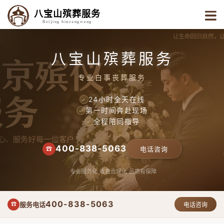
八宝山殡葬服务
Beijing binzangwang
八宝山殡葬服务
专业白事丧葬服务
24小时全天在线
✓
第一时间奔赴现场
✓
全程陪同指导
✓
400-838-5063
☎
电话咨询
专业服务化
收费合理化
品质有保障
400-838-5063
服务电话
☎
电话咨询