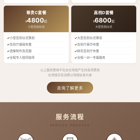
尊贵C套餐
高档D套餐
4800
6800
¥
起
¥
起
小型告别仪式
大型告别仪式
小型告别仪式策划
大型告别仪式策划
告别厅基础布置
告别厅豪华布置
遗像制作及花圈
鲜花告别厅布置
全程专人陪同指导
全程一对一专属服务
以上服务费用不包含在场馆产生的各项费用
在场馆实际消费以场馆标准为准
咨询了解更多
服务流程
SERVICE PROCESS