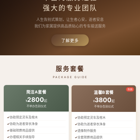
强大的专业团队
人生告别式策划，让生者心安，逝者安息
我们为家属提供高品质贴心的专车接送服务
了解更多
服务套餐
PACKAGE GUIDE
热销
简洁A套餐
温馨B套餐
2800
3800
¥
起
¥
起
不举办告别仪式
不举办告别仪式
协助预定灵车及棺木
协助预定灵车及棺木
协助为逝者穿衣净身
协助为逝者穿衣净身
基础殡葬用品提供
遗像制作服务
办理相关手续指导
全套殡葬用品提供