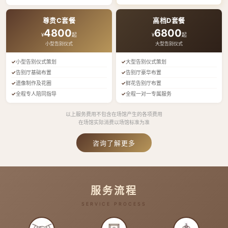
尊贵C套餐
高档D套餐
4800
6800
¥
起
¥
起
小型告别仪式
大型告别仪式
小型告别仪式策划
大型告别仪式策划
告别厅基础布置
告别厅豪华布置
遗像制作及花圈
鲜花告别厅布置
全程专人陪同指导
全程一对一专属服务
以上服务费用不包含在场馆产生的各项费用
在场馆实际消费以场馆标准为准
咨询了解更多
服务流程
SERVICE PROCESS