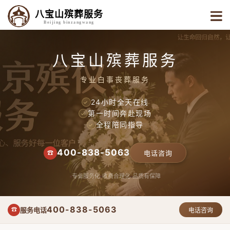
八宝山殡葬服务
Beijing binzangwang
八宝山殡葬服务
专业白事丧葬服务
24小时全天在线
✓
第一时间奔赴现场
✓
全程陪同指导
✓
400-838-5063
☎
电话咨询
专业服务化
收费合理化
品质有保障
400-838-5063
服务电话
☎
电话咨询