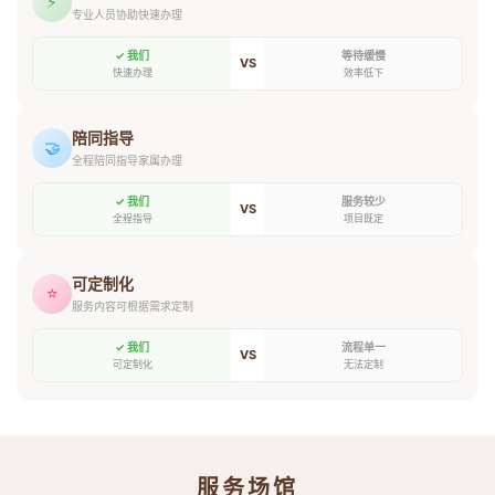
⚡
专业人员协助快速办理
✓ 我们
等待缓慢
VS
快速办理
效率低下
陪同指导
🤝
全程陪同指导家属办理
✓ 我们
服务较少
VS
全程指导
项目既定
可定制化
⭐
服务内容可根据需求定制
✓ 我们
流程单一
VS
可定制化
无法定制
服务场馆