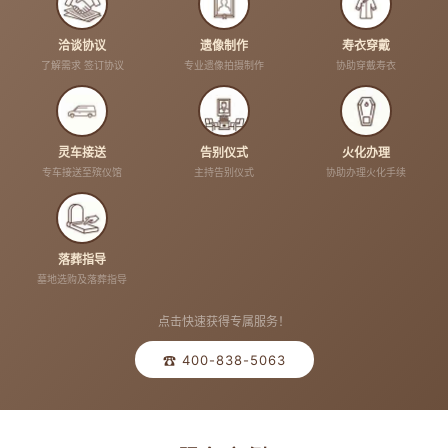
洽谈协议
遗像制作
寿衣穿戴
了解需求 签订协议
专业遗像拍摄制作
协助穿戴寿衣
灵车接送
告别仪式
火化办理
专车接送至殡仪馆
主持告别仪式
协助办理火化手续
落葬指导
墓地选购及落葬指导
点击快速获得专属服务！
☎ 400-838-5063