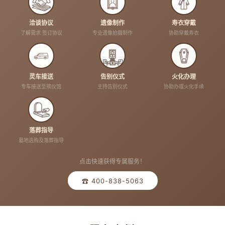
洽谈协议
遗像制作
寿衣穿戴
了解需求 签订协议
专业遗像拍摄制作
协助穿戴寿衣
灵车接送
告别仪式
火化办理
专车接送至殡仪馆
主持告别仪式
协助办理火化手续
落葬指导
墓地选购及落葬指导
点击快速获得专属服务！
☎ 400-838-5063