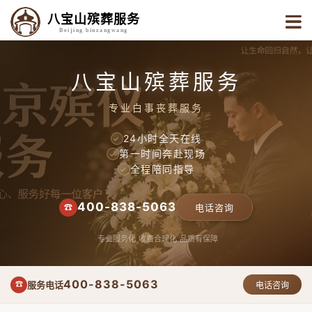
八宝山殡葬服务
Beijing binzangwang
八宝山殡葬服务
专业白事丧葬服务
24小时全天在线
✓
第一时间奔赴现场
✓
全程陪同指导
✓
400-838-5063
☎
电话咨询
专业服务化
收费合理化
品质有保障
400-838-5063
服务电话
☎
电话咨询