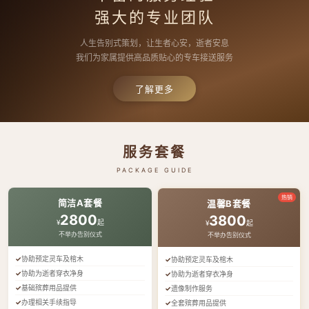
强大的专业团队
人生告别式策划，让生者心安，逝者安息
我们为家属提供高品质贴心的专车接送服务
了解更多
服务套餐
PACKAGE GUIDE
热销
简洁A套餐
温馨B套餐
2800
3800
¥
起
¥
起
不举办告别仪式
不举办告别仪式
协助预定灵车及棺木
协助预定灵车及棺木
协助为逝者穿衣净身
协助为逝者穿衣净身
基础殡葬用品提供
遗像制作服务
办理相关手续指导
全套殡葬用品提供