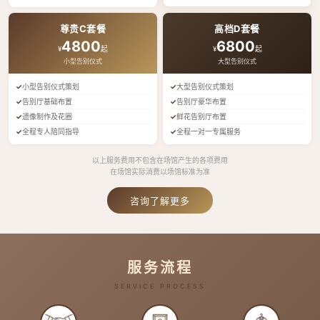
尊贵C套餐
高档D套餐
4800
6800
¥
起
¥
起
小型告别仪式
大型告别仪式
小型告别仪式策划
大型告别仪式策划
告别厅基础布置
告别厅豪华布置
遗像制作及花圈
鲜花告别厅布置
全程专人陪同指导
全程一对一专属服务
以上服务费用不包含在场馆产生的各项费用
在场馆实际消费以场馆标准为准
咨询了解更多
服务流程
SERVICE PROCESS