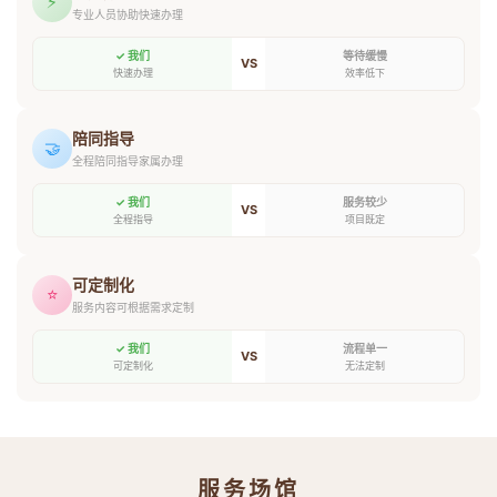
⚡
专业人员协助快速办理
✓ 我们
等待缓慢
VS
快速办理
效率低下
陪同指导
🤝
全程陪同指导家属办理
✓ 我们
服务较少
VS
全程指导
项目既定
可定制化
⭐
服务内容可根据需求定制
✓ 我们
流程单一
VS
可定制化
无法定制
服务场馆