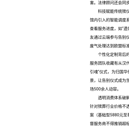
害。法律顾问还会同步
科技赋能传统殡
馆内引入的智能调度
查看服务进度，如"遗
友通过云端参与告别
废气处理达到欧盟标
个性化定制背后
服务团队收藏有从汉代
引魂"仪式，为归国华
景，让告别仪式成为
场500余人动容。
透明消费体系破
针对殡葬行业价格不
案（基础型5880元
督服务商不得推销超标