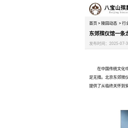
八宝山殡
Beijing binz
首页
>
陵园动态
>
行
东郊殡仪馆一条
发布时间：2025-07-30 
在中国传统文化
足无措。北京
东郊殡
提供了从临终关怀到