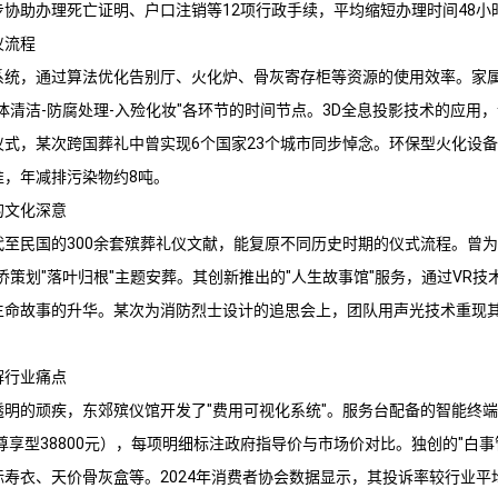
协助办理死亡证明、户口注销等12项行政手续，平均缩短办理时间48小
仪流程
系统，通过算法优化告别厅、火化炉、骨灰寄存柜等资源的使用效率。家属
体清洁-防腐处理-入殓化妆"各环节的时间节点。3D全息投影技术的应用
仪式，某次跨国葬礼中曾实现6个国家23个城市同步悼念。环保型火化设
准，年减排污染物约8吨。
的文化深意
至民国的300余套殡葬礼仪文献，能复原不同历史时期的仪式流程。曾为
侨策划"落叶归根"主题安葬。其创新推出的"人生故事馆"服务，通过VR
生命故事的升华。某次为消防烈士设计的追思会上，团队用声光技术重现
解行业痛点
透明的顽疾，
东郊殡仪馆
开发了"费用可视化系统"。服务台配备的智能终
至尊享型38800元），每项明细标注政府指导价与市场价对比。独创的"白
寿衣、天价骨灰盒等。2024年消费者协会数据显示，其投诉率较行业平均