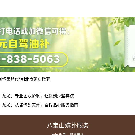
馆
|
怀柔殡仪馆
|
北京延庆殡葬
一条龙：专业团队护航，让送别少些奔波
一条龙：从咨询到安葬，全程贴心服务指南
八宝山殡葬服务
— 奉安逝者，慰藉亲人 —