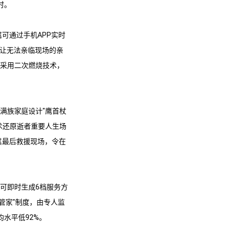
时。
可通过手机APP实时
，让无法亲临现场的亲
备采用二次燃烧技术，
满族家庭设计"鹰首杖
技术还原逝者重要人生场
其最后救援现场，令在
端可即时生成6档服务方
事管家"制度，由专人监
水平低92%。