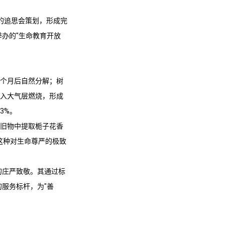
的追思会策划，形成完
办的"生命教育开放
6个月后自然分解；树
送入大气层燃烧，形成
3%。
其旧物中提取栀子花香
这种对生命尊严的极致
的庄严致敬。其通过标
服务标杆，为"善