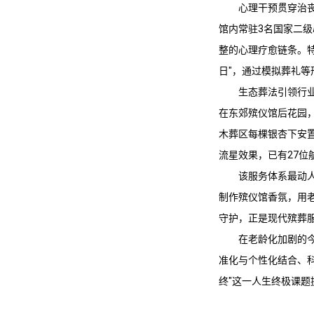
心理干预贯穿治
馆内常驻3名国家二级
整的心理疗愈链条。
日"，通过模拟葬礼等
生态葬法引领行
在
东郊殡仪馆
后花园
木葬区每棵银杏下安
流星效果，已有27位
该服务体系最动
制作殡仪馆香氛，用
守护，正是现代殡葬
在老龄化加剧的
准化与个性化结合、
终"这一人生终极课题