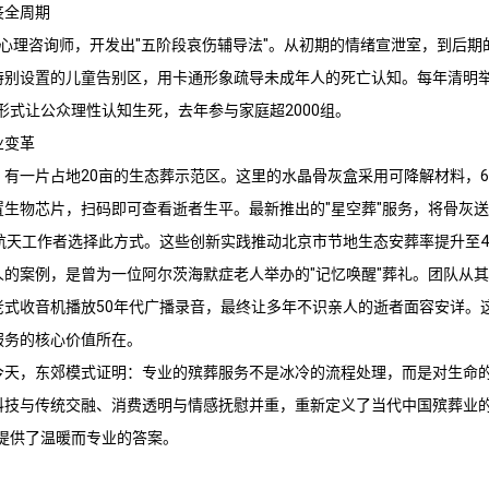
丧全周期
心理咨询师，开发出"五阶段哀伤辅导法"。从初期的情绪宣泄室，到后期
特别设置的儿童告别区，用卡通形象疏导未成年人的死亡认知。每年清明举
形式让公众理性认知生死，去年参与家庭超2000组。
业变革
，有一片占地20亩的生态葬示范区。这里的水晶骨灰盒采用可降解材料，
置生物芯片，扫码即可查看逝者生平。最新推出的"星空葬"服务，将骨灰
航天工作者选择此方式。这些创新实践推动北京市节地生态安葬率提升至4
人的案例，是曾为一位阿尔茨海默症老人举办的"记忆唤醒"葬礼。团队从
老式收音机播放50年代广播录音，最终让多年不识亲人的逝者面容安详。
服务的核心价值所在。
今天，东郊模式证明：专业的殡葬服务不是冰冷的流程处理，而是对生命
科技与传统交融、消费透明与情感抚慰并重，重新定义了当代中国殡葬业的
提供了温暖而专业的答案。